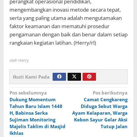
perangkat operasional pendidikan,
mengembangkan inovasi metode secara tepat,
serta yang paling utama adalah mengutamakan
faktor keamanan dan mematuhi prosedur
pengamanan dengan baik dan benar dalam setiap
rangkaian kegiatan latihan. (Herry/rl)
oleh
Herry
Ikuti Kami Pada
Navigasi
Pos sebelumnya
Pos berikutnya
Dukung Momentum
Camat Cengkareng
pos
Tahun Baru Islam 1448
Diduga Sebut Warga
H, Babinsa Serka
Ayam Kelaparan, Warga
Sujiman Monitoring
Kebon Sayur Gelar Aksi
Majelis Taklim di Masjid
Tutup Jalan
Ikhlas