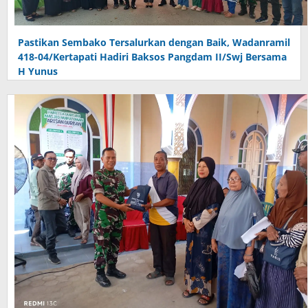
Pastikan Sembako Tersalurkan dengan Baik, Wadanramil
418-04/Kertapati Hadiri Baksos Pangdam II/Swj Bersama
H Yunus