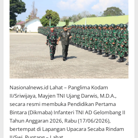
Calon
Prajurit
Siswa
di
Lahat
Nasionalnews.id Lahat – Panglima Kodam
II/Sriwijaya, Mayjen TNI Ujang Darwis, M.D.A.,
secara resmi membuka Pendidikan Pertama
Bintara (Dikmaba) Infanteri TNI AD Gelombang II
Tahun Anggaran 2026, Rabu (17/06/2026),
bertempat di Lapangan Upacara Secaba Rindam
II/Swj, Puntang – Lahat.