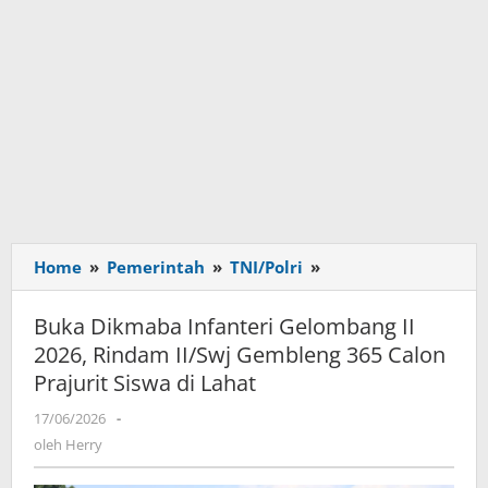
Home
»
Pemerintah
»
TNI/Polri
»
Buka
Dikmaba
Infanteri
Buka Dikmaba Infanteri Gelombang II
Gelombang
2026, Rindam II/Swj Gembleng 365 Calon
II
Prajurit Siswa di Lahat
2026,
Rindam
17/06/2026
oleh
-
II/Swj
Herry
oleh
Herry
Gembleng
365