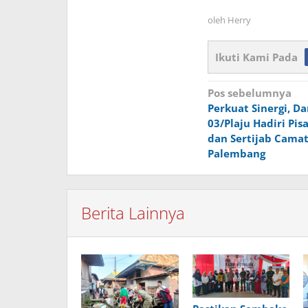
oleh
Herry
Ikuti Kami Pada
Navigasi
Pos sebelumnya
Perkuat Sinergi, Da
pos
03/Plaju Hadiri Pi
dan Sertijab Camat 
Palembang
Berita Lainnya