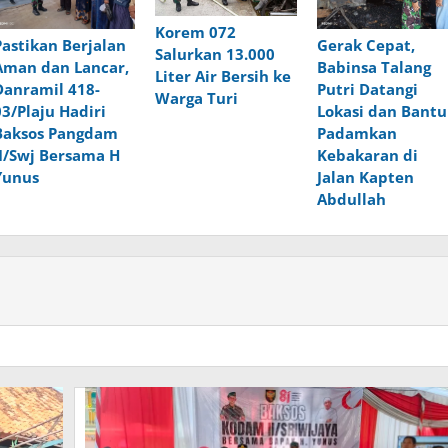
Korem 072
Pastikan Berjalan
Gerak Cepat,
Salurkan 13.000
Aman dan Lancar,
Babinsa Talang
Liter Air Bersih ke
Danramil 418-
Putri Datangi
Warga Turi
03/Plaju Hadiri
Lokasi dan Bantu
Baksos Pangdam
Padamkan
II/Swj Bersama H
Kebakaran di
Yunus
Jalan Kapten
Abdullah