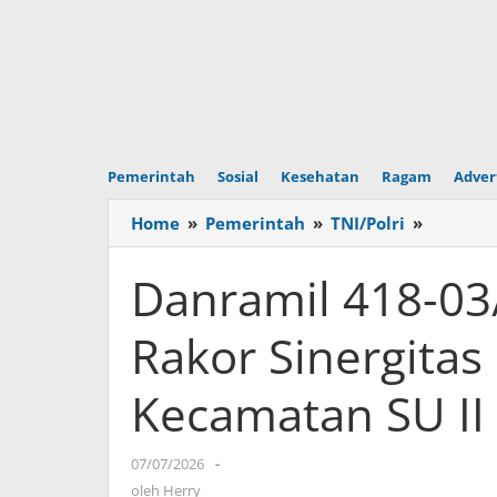
Pemerintah
Sosial
Kesehatan
Ragam
Adver
Home
»
Pemerintah
»
TNI/Polri
»
Danrami
418-
03/Plaju
Danramil 418-03
Jadi
Narasu
Rakor Sinergitas 
Rakor
Sinergit
Kecamatan SU II
Lintas
Sektor
Kecama
07/07/2026
oleh
-
SU
Herry
oleh
Herry
II