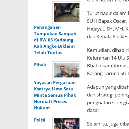
Turut hadir dalam 
SU II Bapak Oscar,
Penanganan
Hidayat, SH, MH, Ke
Tumpukan Sampah
dan Kepala Puske
di RW 03 Kedaung
Kali Angke Diklaim
Kemudian, dihadiri
Telah Tuntas
Kelurahan 14 Ulu 
Pihak
Bhabinkamtibmas, 
Karang Taruna SU I
Yayasan Perguruan
Adapun yang dibah
Ksatrya Lima Satu
dan strategi peni
Minta Semua Pihak
Hormati Proses
penguatan sinergi 
Hukum
dasar.
Polisi
Selain itu, juga 