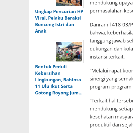
mendukung upaya 
permasalahan kes
Ungkap Pencurian HP
Viral, Pelaku Beraksi
Danramil 418-03/P
Bonceng Istri dan
Anak
bahwa, keberhasil
tanggung jawab se
dukungan dan kola
instansi terkait.
Bentuk Peduli
“Melalui rapat koord
Kebersihan
sinergi yang sema
Lingkungan, Babinsa
11 Ulu Ikut Serta
program-program k
Gotong Royong Jum…
“Terkait hal terseb
mendukung setiap 
kesehatan masyara
produktif dan seja