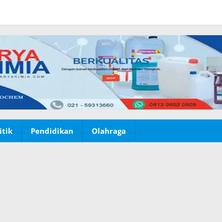
itik
Pendidikan
Olahraga