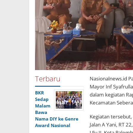
Terbaru
Nasionalnews.id P
Mayor Inf Syafrull
BKR
dalam kegiatan Rap
Sedap
Kecamatan Seberang
Malam
Bawa
Kegiatan tersebut,
Nama DIY ke Genre
Jalan A Yani, RT 2
Award Nasional
Ulu II, Kota Palem