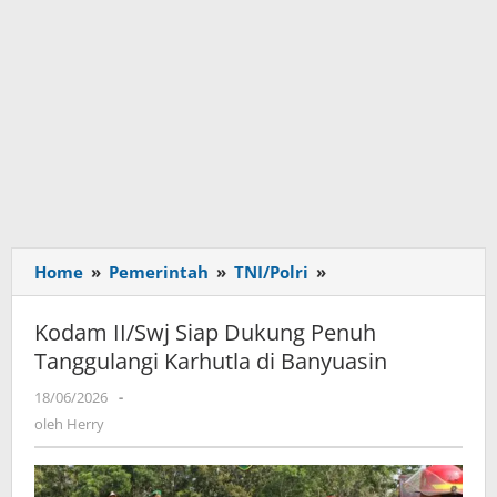
Home
»
Pemerintah
»
TNI/Polri
»
Kodam
II/Swj
Siap
Kodam II/Swj Siap Dukung Penuh
Dukung
Tanggulangi Karhutla di Banyuasin
Penuh
Tanggulangi
18/06/2026
oleh
-
Karhutla
Herry
oleh
Herry
di
Banyuasin