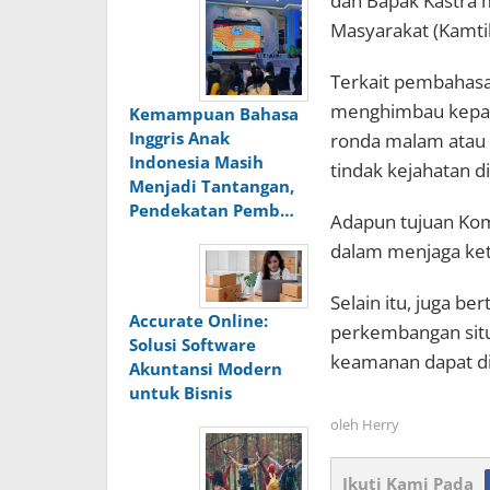
dan Bapak Kastra
Masyarakat (Kamtib
Terkait pembahasa
menghimbau kepad
Kemampuan Bahasa
Inggris Anak
ronda malam atau 
Indonesia Masih
tindak kejahatan d
Menjadi Tantangan,
Pendekatan Pemb…
Adapun tujuan Kom
dalam menjaga ke
Selain itu, juga b
Accurate Online:
perkembangan situ
Solusi Software
keamanan dapat did
Akuntansi Modern
untuk Bisnis
oleh
Herry
Ikuti Kami Pada