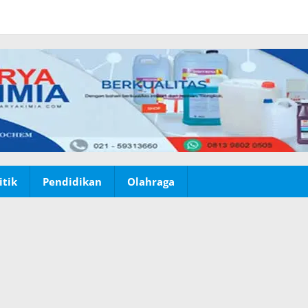
itik
Pendidikan
Olahraga