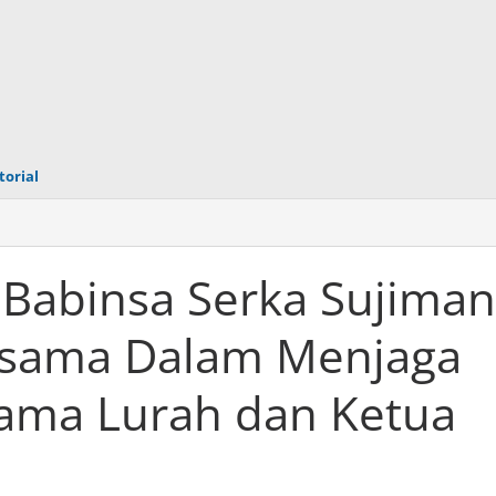
torial
 Babinsa Serka Sujiman
asama Dalam Menjaga
kan
ma
ama Lurah dan Ketua
mas
a