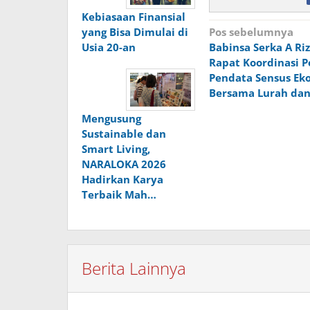
Kebiasaan Finansial
Navigasi
Pos sebelumnya
yang Bisa Dimulai di
Babinsa Serka A Ri
Usia 20-an
pos
Rapat Koordinasi P
Pendata Sensus Ek
Bersama Lurah dan 
Mengusung
Sustainable dan
Smart Living,
NARALOKA 2026
Hadirkan Karya
Terbaik Mah…
Berita Lainnya