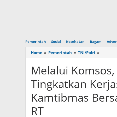
Pemerintah
Sosial
Kesehatan
Ragam
Adver
Home
»
Pemerintah
»
TNI/Polri
»
Melalui
Komsos,
Babinsa
Melalui Komsos,
Serka
Sujiman
Tingkatkan Kerj
Tingkat
Kerjasa
Kamtibmas Bers
Dalam
Menjaga
Kamtib
RT
Bersam
Lurah