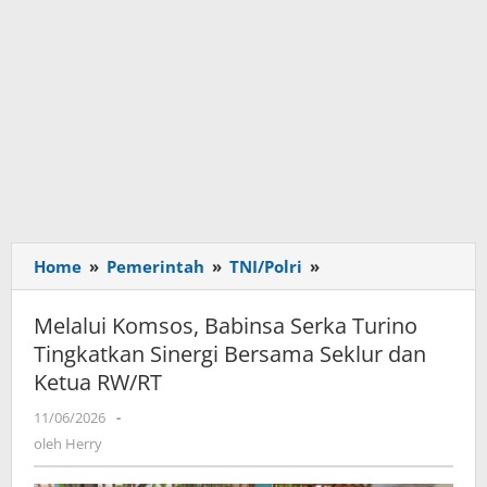
Home
»
Pemerintah
»
TNI/Polri
»
Melalui
Komsos,
Babinsa
Melalui Komsos, Babinsa Serka Turino
Serka
Tingkatkan Sinergi Bersama Seklur dan
Turino
Ketua RW/RT
Tingkatkan
Sinergi
11/06/2026
oleh
-
Bersama
Herry
oleh
Herry
Seklur
dan