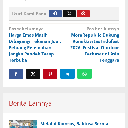
Ikuti Kami Pada
Navigasi
Pos sebelumnya
Pos berikutnya
Harga Emas Masih
MoraRepublic Dukung
pos
Dibayangi Tekanan Jual,
Konektivitas Indofest
Peluang Pelemahan
2026, Festival Outdoor
Jangka Pendek Tetap
Terbesar di Asia
Terbuka
Tenggara
Berita Lainnya
Melalui Komsos, Babinsa Serma