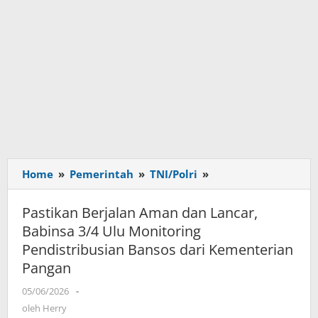
Home
»
Pemerintah
»
TNI/Polri
»
Pastikan
Berjalan
Aman
Pastikan Berjalan Aman dan Lancar,
dan
Babinsa 3/4 Ulu Monitoring
Lancar,
Pendistribusian Bansos dari Kementerian
Babinsa
Pangan
3/4
Ulu
05/06/2026
oleh
-
Monitoring
Herry
oleh
Herry
Pendistribusian