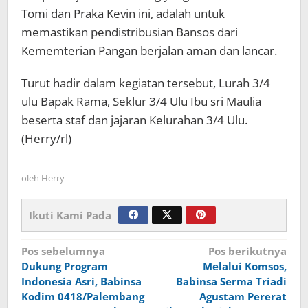
Tomi dan Praka Kevin ini, adalah untuk
memastikan pendistribusian Bansos dari
Kememterian Pangan berjalan aman dan lancar.
Turut hadir dalam kegiatan tersebut, Lurah 3/4
ulu Bapak Rama, Seklur 3/4 Ulu Ibu sri Maulia
beserta staf dan jajaran Kelurahan 3/4 Ulu.
(Herry/rl)
oleh
Herry
Ikuti Kami Pada
Navigasi
Pos sebelumnya
Pos berikutnya
Dukung Program
Melalui Komsos,
pos
Indonesia Asri, Babinsa
Babinsa Serma Triadi
Kodim 0418/Palembang
Agustam Pererat