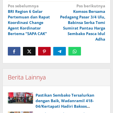
Navigasi
Pos sebelumnya
Pos berikutnya
BRI Region 6 Gelar
Komsos Bersama
pos
Pertemuan dan Rapat
Pedagang Pasar 3/4 Ulu,
Koordinasi Change
Babinsa Serka Tomi
Agent Kordinator
Sumirat Pantau Harga
Bertema “SAPA CAK”
Sembako Pasca Idul
Adha
Berita Lainnya
Pastikan Sembako Tersalurkan
dengan Baik, Wadanramil 418-
04/Kertapati Hadiri Baksos
Pangdam II/Swj Bersama H Yunus