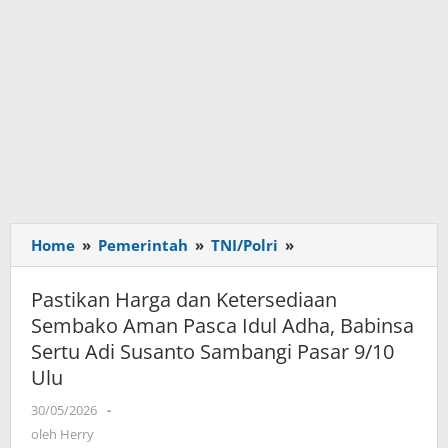
Home
»
Pemerintah
»
TNI/Polri
»
Pastikan
Harga
dan
Pastikan Harga dan Ketersediaan
Ketersediaan
Sembako Aman Pasca Idul Adha, Babinsa
Sembako
Sertu Adi Susanto Sambangi Pasar 9/10
Aman
Ulu
Pasca
Idul
30/05/2026
oleh
-
Adha,
Herry
oleh
Herry
Babinsa