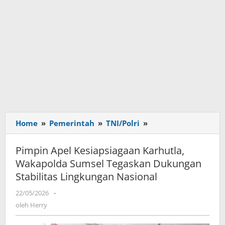
Home
»
Pemerintah
»
TNI/Polri
»
Pimpin
Apel
Kesiapsiagaan
Pimpin Apel Kesiapsiagaan Karhutla,
Karhutla,
Wakapolda Sumsel Tegaskan Dukungan
Wakapolda
Stabilitas Lingkungan Nasional
Sumsel
Tegaskan
22/05/2026
oleh
-
Dukungan
Herry
oleh
Herry
Stabilitas
Lingkungan