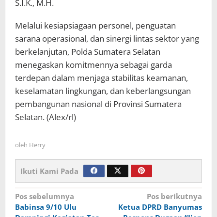
S.I.K., M.H.
Melalui kesiapsiagaan personel, penguatan
sarana operasional, dan sinergi lintas sektor yang
berkelanjutan, Polda Sumatera Selatan
menegaskan komitmennya sebagai garda
terdepan dalam menjaga stabilitas keamanan,
keselamatan lingkungan, dan keberlangsungan
pembangunan nasional di Provinsi Sumatera
Selatan. (Alex/rl)
oleh
Herry
Ikuti Kami Pada
Navigasi
Pos sebelumnya
Pos berikutnya
Babinsa 9/10 Ulu
Ketua DPRD Banyumas
pos