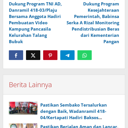
Dukung Program TNI AD,
Dukung Program
pos
Danramil 418-03/Plaju
Kesejahteraan
Bersama Anggota Hadiri
Pemerintah, Babinsa
Pembuatan Video
Serka A Rizal Monitoring
Kampung Pancasila
Pendistribusian Beras
Kelurahan Talang
dari Kementerian
Bubuk
Pangan
Berita Lainnya
Pastikan Sembako Tersalurkan
dengan Baik, Wadanramil 418-
04/Kertapati Hadiri Baksos
Pangdam II/Swj Bersama H Yunus
Pastikan Berjalan Aman dan Lancar,