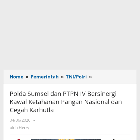
Home
»
Pemerintah
»
TNI/Polri
»
Polda
Sumsel
dan
Polda Sumsel dan PTPN IV Bersinergi
PTPN
Kawal Ketahanan Pangan Nasional dan
IV
Cegah Karhutla
Bersinergi
Kawal
04/06/2026
oleh
-
Ketahanan
Herry
oleh
Herry
Pangan
Nasional