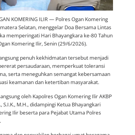
OGAN KOMERING ILIR — Polres Ogan Komering
 Sumatera Selatan, menggelar Doa Bersama Lintas
ka memperingati Hari Bhayangkara ke-80 Tahun
gan Komering Ilir, Senin (29/6/2026).
langsung penuh kekhidmatan tersebut menjadi
rat persaudaraan, memperkuat toleransi
ma, serta meneguhkan semangat kebersamaan
uasi keamanan dan ketertiban masyarakat.
langsung oleh Kapolres Ogan Komering Ilir AKBP
, S.I.K., M.H., didampingi Ketua Bhayangkari
ing Ilir beserta para Pejabat Utama Polres
.
 agama dan perwakilan berbagai umat beragama