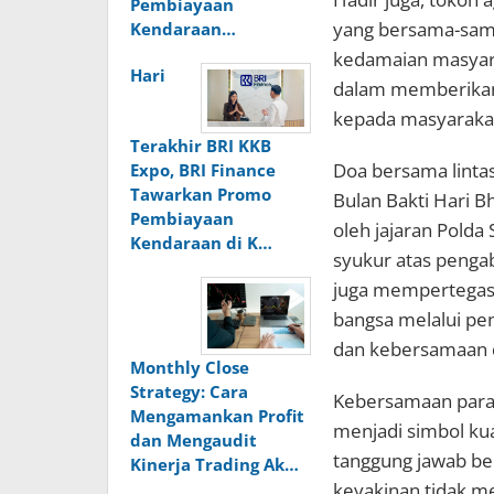
Pembiayaan
yang bersama-sam
Kendaraan…
kedamaian masyarak
Hari
dalam memberikan
kepada masyaraka
Terakhir BRI KKB
Doa bersama lintas
Expo, BRI Finance
Tawarkan Promo
Bulan Bakti Hari B
Pembiayaan
oleh jajaran Polda
Kendaraan di K…
syukur atas pengab
juga mempertegas
bangsa melalui pen
dan kebersamaan 
Monthly Close
Strategy: Cara
Kebersamaan para 
Mengamankan Profit
menjadi simbol k
dan Mengaudit
tanggung jawab be
Kinerja Trading Ak…
keyakinan tidak m