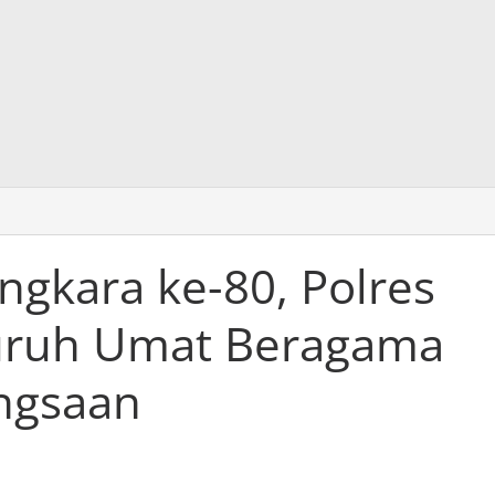
at
kara
gkara ke-80, Polres
luruh Umat Beragama
ngsaan
ma