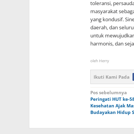
toleransi, persau
masyarakat sebagai
yang kondusif. Sin
daerah, dan selur
untuk mewujudkan
harmonis, dan sejah
oleh
Herry
Ikuti Kami Pada
Navigasi
Pos sebelumnya
Peringati HUT ke-58
pos
Kesehatan Ajak Ma
Budayakan Hidup 