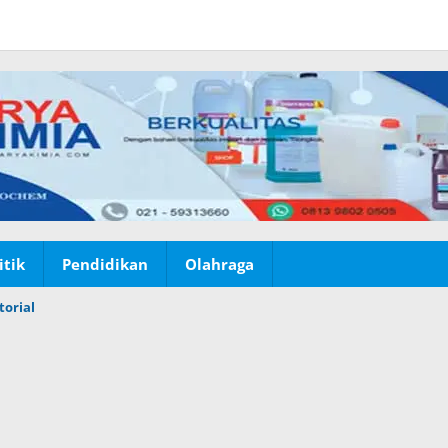
itik
Pendidikan
Olahraga
torial