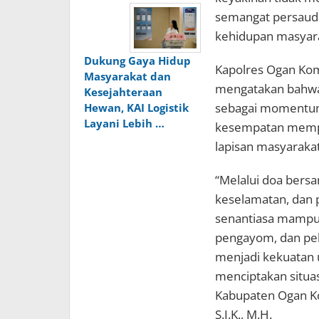
semangat persaud
kehidupan masyara
Dukung Gaya Hidup
Kapolres Ogan Komer
Masyarakat dan
mengatakan bahwa 
Kesejahteraan
sebagai momentum i
Hewan, KAI Logistik
Layani Lebih …
kesempatan mempe
lapisan masyarakat
“Melalui doa bers
keselamatan, dan 
senantiasa mampu
pengayom, dan pel
menjadi kekuatan 
menciptakan situa
Kabupaten Ogan Kom
S.I.K., M.H.