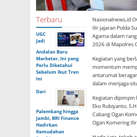
Terbaru
Nasionalnews,id 
Ilir jajaran Polda
UGC
Agama dalam rang
Jadi
2026 di Mapolres O
Andalan Baru
Kegiatan yang ber
Marketer, Ini yang
Perlu Diketahui
momentum mempere
Sebelum Ikut Tren
antarumat beraga
Ini
dalam menjaga sit
Dari
Kegiatan dipimpin 
Eko Rubiyanto, S.H.
Palembang hingga
Cabang Ogan Komer
Jambi, BRI Finance
Ogan Komering Ilir
Hadirkan
Kemudahan
Hadir juga, tokoh