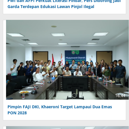
PWI dan AFPI Perkuat Literasi Pindar, Pers Didorong Jadi
Garda Terdepan Edukasi Lawan Pinjol Ilegal
Pimpin FAJI DKI, Khaeroni Target Lampaui Dua Emas
PON 2028