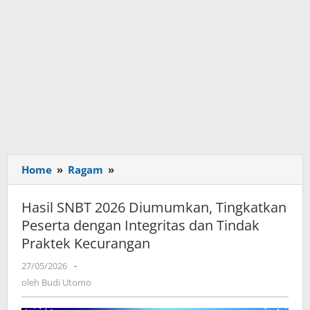
Home
»
Ragam
»
Hasil
SNBT
2026
Hasil SNBT 2026 Diumumkan, Tingkatkan
Diumumkan, Tingkatkan
Peserta dengan Integritas dan Tindak
Peserta
Praktek Kecurangan
dengan
Integritas
27/05/2026
oleh
-
dan
Budi
oleh
Budi Utomo
Tindak
Utomo
Praktek