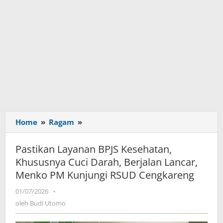
Home
»
Ragam
»
Pastikan
Layanan
BPJS
Pastikan Layanan BPJS Kesehatan,
Kesehatan,
Khususnya Cuci Darah, Berjalan Lancar,
Khususnya
Menko PM Kunjungi RSUD Cengkareng
Cuci
Darah,
01/07/2026
oleh
-
Berjalan
Budi
oleh
Budi Utomo
Lancar,
Utomo
Menko