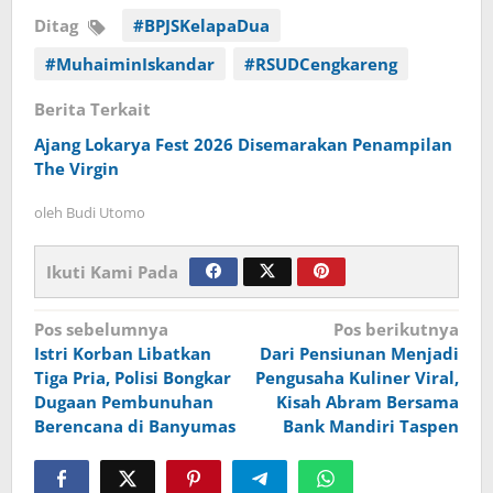
Ditag
#BPJSKelapaDua
#MuhaiminIskandar
#RSUDCengkareng
Berita Terkait
Ajang Lokarya Fest 2026 Disemarakan Penampilan
The Virgin
oleh
Budi Utomo
Ikuti Kami Pada
Navigasi
Pos sebelumnya
Pos berikutnya
Istri Korban Libatkan
Dari Pensiunan Menjadi
pos
Tiga Pria, Polisi Bongkar
Pengusaha Kuliner Viral,
Dugaan Pembunuhan
Kisah Abram Bersama
Berencana di Banyumas
Bank Mandiri Taspen