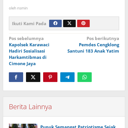
oleh
nsmin
Ikuti Kami Pada
Navigasi
Pos sebelumnya
Pos berikutnya
Kapolsek Karawaci
Pemdes Cengklong
pos
Hadiri Sosialisasi
Santuni 183 Anak Yatim
Harkamtibmas di
Cimone Jaya
Berita Lainnya
Pupuk Semangat Patriotisme Sejak