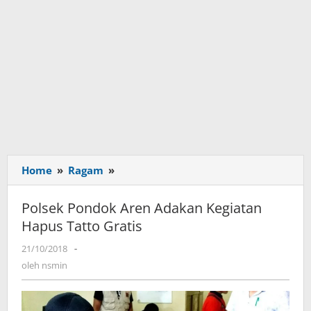
Home
»
Ragam
»
Polsek
Pondok
Aren
Polsek Pondok Aren Adakan Kegiatan
Adakan
Hapus Tatto Gratis
Kegiatan
Hapus
21/10/2018
oleh
-
Tatto
nsmin
oleh
nsmin
Gratis