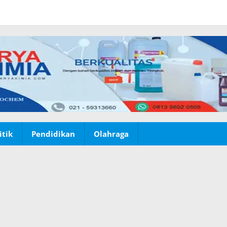
itik
Pendidikan
Olahraga