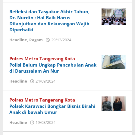
Eman
Refleksi dan Tasyakur Akhir Tahun,
Dr. Nurdin : Hal Baik Harus
Dilanjutkan dan Kekurangan Wajib
Diperbaiki
Headline
,
Ragam
29/12/2024
oleh
shelli
taurus
Polres Metro Tangerang Kota
Polisi Belum Ungkap Pencabulan Anak
di Darussalam An Nur
Headline
24/09/2024
oleh
admin
Polres Metro Tangerang Kota
Polsek Karawaci Bongkar Bisnis Birahi
Anak di bawah Umur
Headline
19/03/2024
oleh
Budi
Utomo