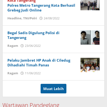
Kota Tangerang
Polres Metro Tangerang Kota Berhasil
Grebeg Judi Online
Headline
,
TNI/Polri
24/08/2022
oleh
admin
Begal Sadis Digulung Polisi di
Tangerang
Ragam
23/06/2022
oleh
ade
sukarsin
Pelaku Jambret HP Anak di Ciledug
Dihadiahi Timah Panas
Ragam
11/06/2022
oleh
ade
sukarsin
Muat Lebih
Wartawan Pandeglang