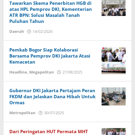
Tawarkan Skema Penerbitan HGB di
atas HPL Pemprov DKI, Kementerian
ATR BPN: Solusi Masalah Tanah
Puluhan Tahun
Daerah
14/02/2026
oleh
Ade
Maulidin
Pemkab Bogor Siap Kolaborasi
Bersama Pemprov DKI Jakarta Atasi
Kemacetan
Headline
,
Megapolitan
27/08/2025
oleh
Dany
Wisanto
Gubernur DKI Jakarta Pertajam Peran
FKDM dan Jelaskan Dana Hibah Untuk
Ormas
Metropolitan
30/07/2025
oleh
Budi
Utomo
Dari Peringatan HUT Permata MHT