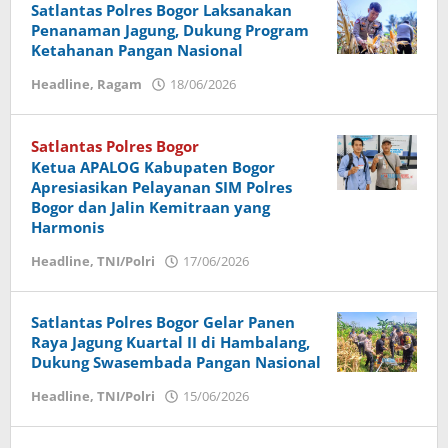
Satlantas Polres Bogor Laksanakan
Penanaman Jagung, Dukung Program
Ketahanan Pangan Nasional
Headline
,
Ragam
18/06/2026
oleh
Dany
Wisanto
Satlantas Polres Bogor
Ketua APALOG Kabupaten Bogor
Apresiasikan Pelayanan SIM Polres
Bogor dan Jalin Kemitraan yang
Harmonis
Headline
,
TNI/Polri
17/06/2026
oleh
Dany
Wisanto
Satlantas Polres Bogor Gelar Panen
Raya Jagung Kuartal II di Hambalang,
Dukung Swasembada Pangan Nasional
Headline
,
TNI/Polri
15/06/2026
oleh
Dany
Wisanto