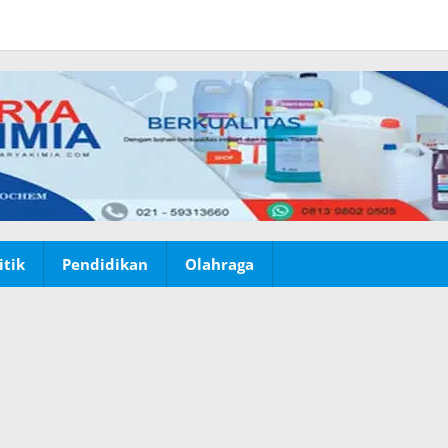
itik
Pendidikan
Olahraga