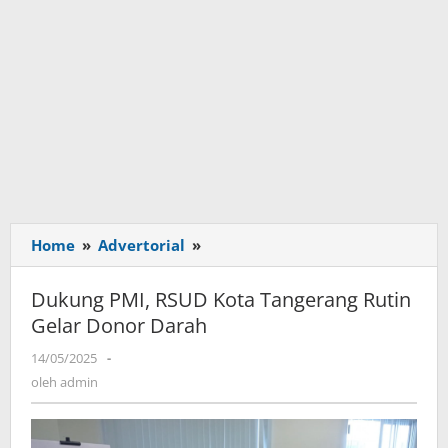
Home
»
Advertorial
»
Dukung
PMI,
RSUD
Dukung PMI, RSUD Kota Tangerang Rutin
Kota
Gelar Donor Darah
Tangerang
Rutin
14/05/2025
oleh
-
Gelar
admin
oleh
admin
Donor
Darah