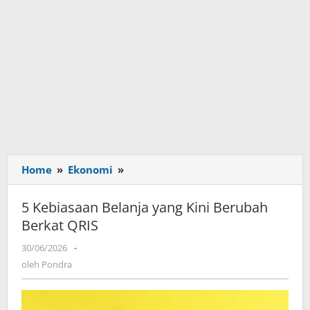
Home
»
Ekonomi
»
5
Kebiasaan
Belanja
5 Kebiasaan Belanja yang Kini Berubah
yang
Berkat QRIS
Kini
Berubah
30/06/2026
oleh
-
Berkat
Pondra
oleh
Pondra
QRIS