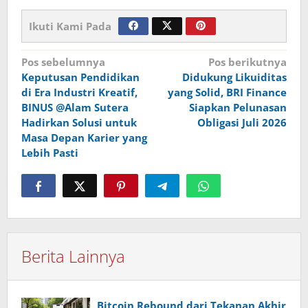
Ikuti Kami Pada
Navigasi
Pos sebelumnya
Pos berikutnya
Keputusan Pendidikan
Didukung Likuiditas
pos
di Era Industri Kreatif,
yang Solid, BRI Finance
BINUS @Alam Sutera
Siapkan Pelunasan
Hadirkan Solusi untuk
Obligasi Juli 2026
Masa Depan Karier yang
Lebih Pasti
Berita Lainnya
Bitcoin Rebound dari Tekanan Akhir