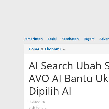
Pemerintah
Sosial
Kesehatan
Ragam
Adver
Home
»
Ekonomi
»
AI
Search
Ubah
AI Search Ubah S
Strategi
Digital
AVO AI Bantu Uk
Brand,
AVO
Dipilih AI
AI
Bantu
Ukur
30/06/2026
oleh
-
Peluang
Pondra
oleh
Pondra
Brand