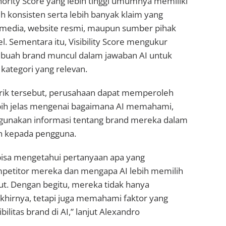
ority Score yang lebih tinggi umumnya memiliki
ih konsisten serta lebih banyak klaim yang
i media, website resmi, maupun sumber pihak
el. Sementara itu, Visibility Score mengukur
ebuah brand muncul dalam jawaban AI untuk
 kategori yang relevan.
rik tersebut, perusahaan dapat memperoleh
ih jelas mengenai bagaimana AI memahami,
gunakan informasi tentang brand mereka dalam
 kepada pengguna.
bisa mengetahui pertanyaan apa yang
etitor mereka dan mengapa AI lebih memilih
ut. Dengan begitu, mereka tidak hanya
khirnya, tetapi juga memahami faktor yang
litas brand di AI,” lanjut Alexandro