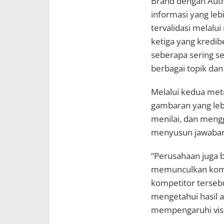
Brand dengan Auth
informasi yang leb
tervalidasi melalu
ketiga yang kredib
seberapa sering s
berbagai topik dan
Melalui kedua met
gambaran yang leb
menilai, dan meng
menyusun jawaban
“Perusahaan juga 
memunculkan komp
kompetitor terseb
mengetahui hasil a
mempengaruhi visibi