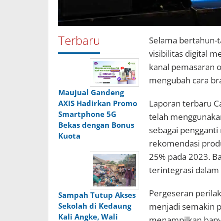
Terbaru
Selama bertahun-
visibilitas digital 
kanal pemasaran o
mengubah cara bran
Maujual Gandeng
Laporan terbaru
AXIS Hadirkan Promo
Smartphone 5G
telah menggunakan
Bekas dengan Bonus
sebagai pengganti
Kuota
rekomendasi produ
25% pada 2023. B
terintegrasi dala
Pergeseran perilak
Sampah Tutup Akses
menjadi semakin p
Sekolah di Kedaung
Kali Angke, Wali
menampilkan banyak