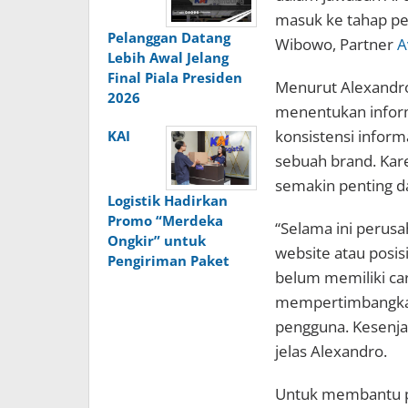
masuk ke tahap pe
Pelanggan Datang
Wibowo, Partner
A
Lebih Awal Jelang
Final Piala Presiden
Menurut Alexandro
2026
menentukan informa
konsistensi informa
KAI
sebuah brand. Karen
semakin penting da
Logistik Hadirkan
Promo “Merdeka
“Selama ini perusa
Ongkir” untuk
website atau posis
Pengiriman Paket
belum memiliki ca
mempertimbangkan
pengguna. Kesenjan
jelas Alexandro.
Untuk membantu p