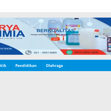
itik
Pendidikan
Olahraga