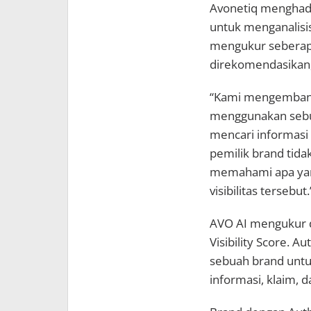
Avonetiq menghad
untuk menganalisis
mengukur seberapa
direkomendasikan,
“Kami mengemban
menggunakan sebu
mencari informasi
pemilik brand tidak
memahami apa yang
visibilitas tersebut
AVO AI mengukur d
Visibility Score. 
sebuah brand untuk
informasi, klaim, da