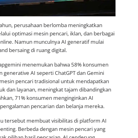
tahun, perusahaan berlomba meningkatkan
melalui optimasi mesin pencari, iklan, dan berbagai
nline. Namun munculnya AI generatif mulai
d bersaing di ruang digital.
 Capgemini menemukan bahwa 58% konsumen
 generative AI seperti ChatGPT dan Gemini
 mesin pencari tradisional untuk mendapatkan
k dan layanan, meningkat tajam dibandingkan
ahkan, 71% konsumen menginginkan AI
m pengalaman pencarian dan belanja mereka.
u tersebut membuat visibilitas di platform AI
enting. Berbeda dengan mesin pencari yang
 pilihan hasil pencarian, AI cenderung