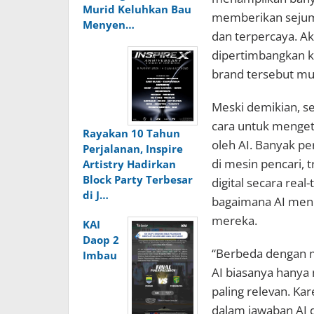
Murid Keluhkan Bau
memberikan sejuml
Menyen…
dan terpercaya. A
dipertimbangkan 
brand tersebut mu
Meski demikian, s
cara untuk menge
Rayakan 10 Tahun
oleh AI. Banyak p
Perjalanan, Inspire
di mesin pencari,
Artistry Hadirkan
Block Party Terbesar
digital secara real
di J…
bagaimana AI meni
mereka.
KAI
Daop 2
“Berbeda dengan m
Imbau
AI biasanya hanya
paling relevan. Ka
dalam jawaban AI 