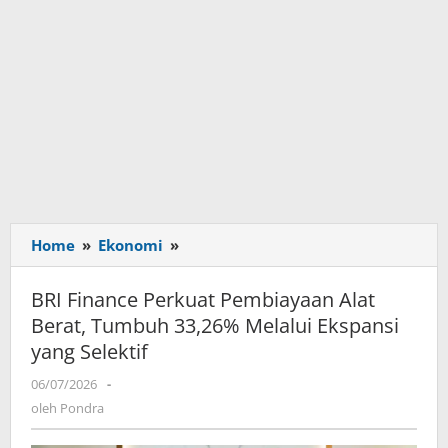
Home
»
Ekonomi
»
BRI
Finance
Perkuat
BRI Finance Perkuat Pembiayaan Alat
Pembiayaan
Berat, Tumbuh 33,26% Melalui Ekspansi
Alat
yang Selektif
Berat,
Tumbuh
06/07/2026
oleh
-
33,26%
Pondra
oleh
Pondra
Melalui
Ekspansi