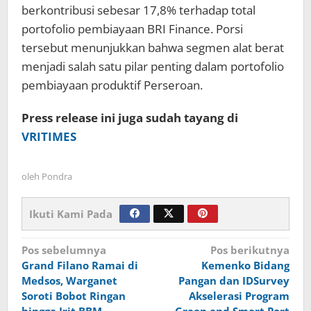
berkontribusi sebesar 17,8% terhadap total
portofolio pembiayaan BRI Finance. Porsi
tersebut menunjukkan bahwa segmen alat berat
menjadi salah satu pilar penting dalam portofolio
pembiayaan produktif Perseroan.
Press release ini juga sudah tayang di
VRITIMES
oleh
Pondra
Ikuti Kami Pada
Navigasi
Pos sebelumnya
Pos berikutnya
Grand Filano Ramai di
Kemenko Bidang
pos
Medsos, Warganet
Pangan dan IDSurvey
Soroti Bobot Ringan
Akselerasi Program
hingga Irit BBM
Green and Smart Port