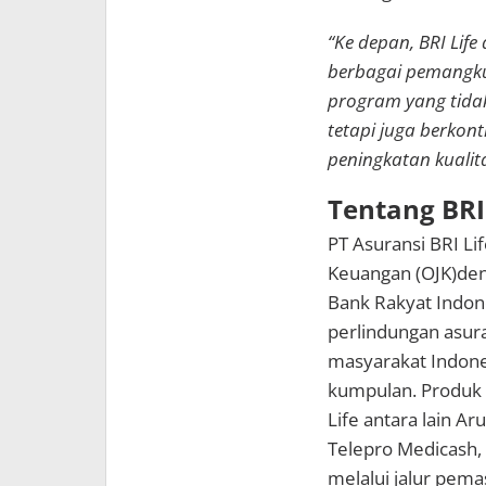
“Ke depan, BRI Lif
berbagai pemangku
program yang tida
tetapi juga berko
peningkatan kualit
Tentang BRI 
PT Asuransi BRI Lif
Keuangan (OJK)den
Bank Rakyat Indon
perlindungan asur
masyarakat Indone
kumpulan. Produk u
Life antara lain Ar
Telepro Medicash, 
melalui jalur pem