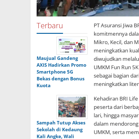
Terbaru
PT Asuransi Jiwa B
komitmennya dala
Mikro, Kecil, dan 
meningkatkan kual
Maujual Gandeng
diwujudkan melalui
AXIS Hadirkan Promo
UMKM Fun Run 5K y
Smartphone 5G
sebagai bagian da
Bekas dengan Bonus
meningkatkan liter
Kuota
Kehadiran BRI Life
peserta dari berba
lari, hingga masya
Sampah Tutup Akses
dalam mendorong 
Sekolah di Kedaung
UMKM, serta memper
Kali Angke, Wali