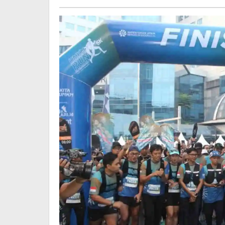
Fun
Run
5K”