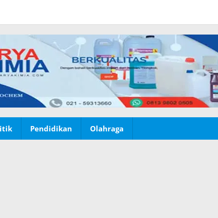
itik
Pendidikan
Olahraga