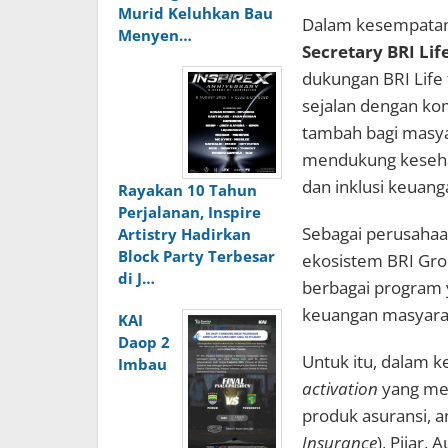
Murid Keluhkan Bau
Dalam kesempatan
Menyen…
Secretary BRI Lif
dukungan BRI Lif
sejalan dengan ko
tambah bagi masyar
mendukung kesehata
dan inklusi keuang
Rayakan 10 Tahun
Perjalanan, Inspire
Sebagai perusahaa
Artistry Hadirkan
Block Party Terbesar
ekosistem BRI Gro
di J…
berbagai program 
keuangan masyara
KAI
Daop 2
Untuk itu, dalam k
Imbau
activation
yang men
produk asuransi, a
Insurance
), Pijar,