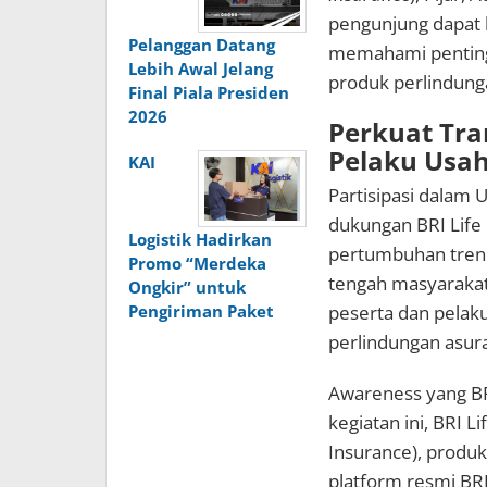
pengunjung dapat 
Pelanggan Datang
memahami pentingn
Lebih Awal Jelang
produk perlindung
Final Piala Presiden
2026
Perkuat Tra
Pelaku Usa
KAI
Partisipasi dalam
dukungan BRI Li
Logistik Hadirkan
pertumbuhan trend
Promo “Merdeka
tengah masyarakat
Ongkir” untuk
Pengiriman Paket
peserta dan pelak
perlindungan asura
Awareness yang BRI
kegiatan ini, BRI 
Insurance), produk 
platform resmi BRI L