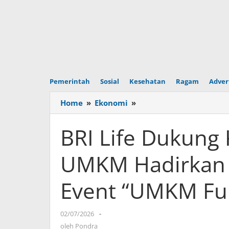
Pemerintah
Sosial
Kesehatan
Ragam
Adver
Home
»
Ekonomi
»
BRI
Life
Dukung
BRI Life Dukung
Kegiatan
Kementerian
UMKM Hadirkan E
UMKM
Hadirkan
Event “UMKM Fu
Edukasi
Proteksi
di
02/07/2026
oleh
-
Event
Pondra
oleh
Pondra
“UMKM