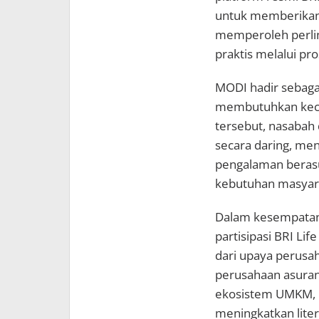
untuk memberikan
memperoleh perlin
praktis melalui pr
MODI hadir sebaga
membutuhkan kecep
tersebut, nasabah
secara daring, men
pengalaman berasu
kebutuhan masyar
Dalam kesempatan
partisipasi BRI L
dari upaya perusa
perusahaan asuran
ekosistem UMKM, m
meningkatkan liter