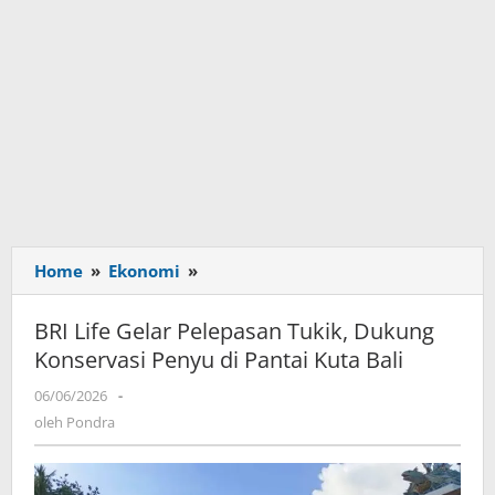
Home
»
Ekonomi
»
BRI
Life
Gelar
BRI Life Gelar Pelepasan Tukik, Dukung
Pelepasan
Konservasi Penyu di Pantai Kuta Bali
Tukik,
Dukung
06/06/2026
oleh
-
Konservasi
Pondra
oleh
Pondra
Penyu
di
Pantai