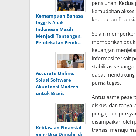
pensiunan. Kedua 
kemudahan akses 
Kemampuan Bahasa
kebutuhan finansia
Inggris Anak
Indonesia Masih
Selain memperkena
Menjadi Tantangan,
memberikan eduka
Pendekatan Pemb…
keuangan menjela
informasi terkait 
stabilitas keuang
Accurate Online:
dapat mendukung 
Solusi Software
purna tugas.
Akuntansi Modern
untuk Bisnis
Antusiasme peserta 
diskusi dan tanya
pengajuan, persya
disampaikan oleh
Kebiasaan Finansial
transisi menuju m
yang Bisa Dimulai di