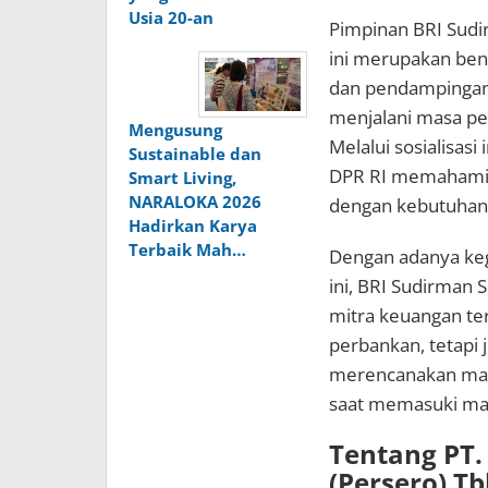
Usia 20-an
Pimpinan BRI Sud
ini merupakan be
dan pendampingan 
menjalani masa pen
Mengusung
Melalui sosialisas
Sustainable dan
DPR RI memahami b
Smart Living,
NARALOKA 2026
dengan kebutuhan
Hadirkan Karya
Terbaik Mah…
Dengan adanya keg
ini, BRI Sudirman
mitra keuangan te
perbankan, tetapi
merencanakan masa
saat memasuki ma
Tentang PT.
(Persero) Tb