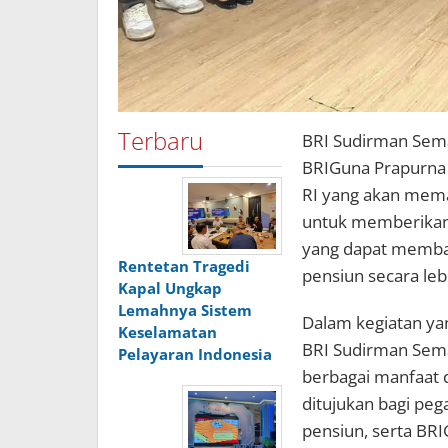
Terbaru
BRI Sudirman Sema
BRIGuna Prapurna
RI yang akan mema
untuk memberikan
yang dapat memba
Rentetan Tragedi
pensiun secara le
Kapal Ungkap
Lemahnya Sistem
Dalam kegiatan yan
Keselamatan
BRI Sudirman Sem
Pelayaran Indonesia
berbagai manfaat 
ditujukan bagi peg
pensiun, serta BR