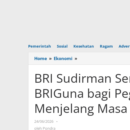
Pemerintah
Sosial
Kesehatan
Ragam
Adver
Home
»
Ekonomi
»
BRI
Sudirman
Semanggi
BRI Sudirman Se
Sosialisasikan
BRIGuna
BRIGuna bagi Pe
bagi
Pegawai
Menjelang Masa
DPR
RI
Menjelang
24/06/2026
oleh
-
Masa
Pondra
oleh
Pondra
Pensiun