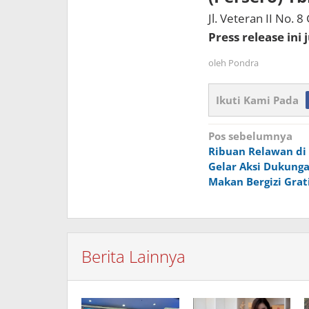
Jl. Veteran II No. 
Press release ini
oleh
Pondra
Ikuti Kami Pada
Navigasi
Pos sebelumnya
Ribuan Relawan d
pos
Gelar Aksi Dukung
Makan Bergizi Grat
Berita Lainnya