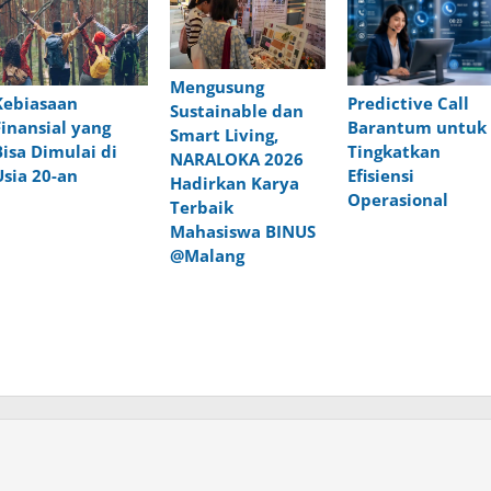
Mengusung
Predictive Call
Kebiasaan
Sustainable dan
Barantum untuk
Finansial yang
Smart Living,
Tingkatkan
Bisa Dimulai di
NARALOKA 2026
Efisiensi
Usia 20-an
Hadirkan Karya
Operasional
Terbaik
Mahasiswa BINUS
@Malang