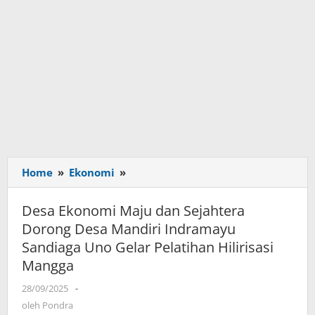
Home
»
Ekonomi
»
Desa
Ekonomi
Maju
Desa Ekonomi Maju dan Sejahtera
dan
Dorong Desa Mandiri Indramayu
Sejahtera
Sandiaga Uno Gelar Pelatihan Hilirisasi
Dorong
Mangga
Desa
Mandiri
28/09/2025
oleh
-
Indramayu
Pondra
oleh
Pondra
Sandiaga