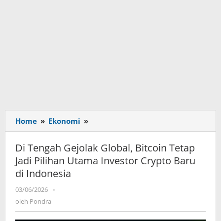
Home
»
Ekonomi
»
Di
Tengah
Gejolak
Di Tengah Gejolak Global, Bitcoin Tetap
Global,
Jadi Pilihan Utama Investor Crypto Baru
Bitcoin
di Indonesia
Tetap
Jadi
03/06/2026
oleh
-
Pilihan
Pondra
oleh
Pondra
Utama
Investor