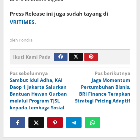
Press Release ini juga sudah tayang di
VRITIMES.
oleh
Pondra
Ikuti Kami Pada
Navigasi
Pos sebelumnya
Pos berikutnya
Sambut Idul Adha, KAI
Jaga Momentum
pos
Daop 1 Jakarta Salurkan
Pertumbuhan Bisnis,
Bantuan Hewan Qurban
BRI Finance Terapkan
melalui Program TJSL
Strategi Pricing Adaptif
kepada Lembaga Sosial