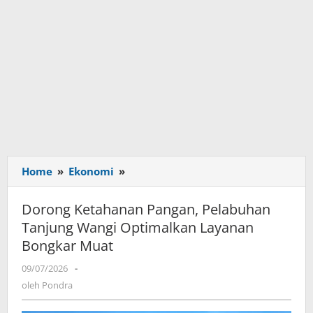
Home
»
Ekonomi
»
Dorong
Ketahanan
Pangan,
Dorong Ketahanan Pangan, Pelabuhan
Pelabuhan
Tanjung Wangi Optimalkan Layanan
Tanjung
Bongkar Muat
Wangi
Optimalkan
09/07/2026
oleh
-
Layanan
Pondra
oleh
Pondra
Bongkar
Muat