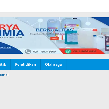
itik
Pendidikan
Olahraga
torial