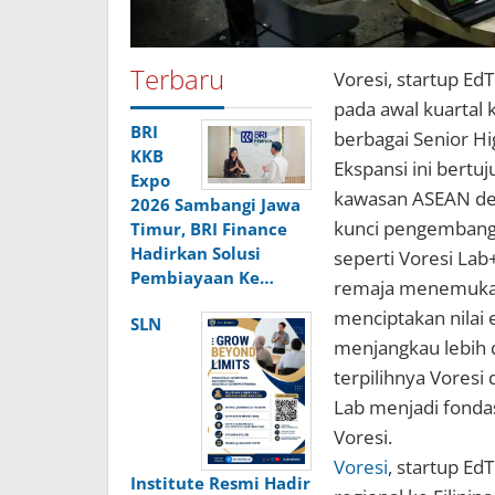
Terbaru
Voresi, startup EdT
pada awal kuartal 
BRI
berbagai Senior Hi
KKB
Ekspansi ini bert
Expo
kawasan ASEAN de
2026 Sambangi Jawa
kunci pengembanga
Timur, BRI Finance
Hadirkan Solusi
seperti Voresi La
Pembiayaan Ke…
remaja menemukan
menciptakan nilai 
SLN
menjangkau lebih d
terpilihnya Voresi
Lab menjadi fondasi
Voresi.
Voresi
, startup Ed
Institute Resmi Hadir