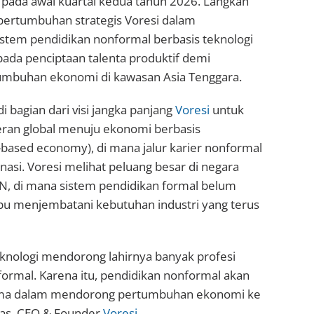
na pada awal kuartal kedua tahun 2026. Langkah
 pertumbuhan strategis Voresi dalam
em pendidikan nonformal berbasis teknologi
pada penciptaan talenta produktif demi
mbuhan ekonomi di kawasan Asia Tenggara.
i bagian dari visi jangka panjang
Voresi
untuk
ran global menuju ekonomi berbasis
l-based economy), di mana jalur karier nonformal
si. Voresi melihat peluang besar di negara
, di mana sistem pendidikan formal belum
 menjembatani kebutuhan industri yang terus
nologi mendorong lahirnya banyak profesi
formal. Karena itu, pendidikan nonformal akan
ama dalam mendorong pertumbuhan ekonomi ke
mas, CEO & Founder
Voresi
.