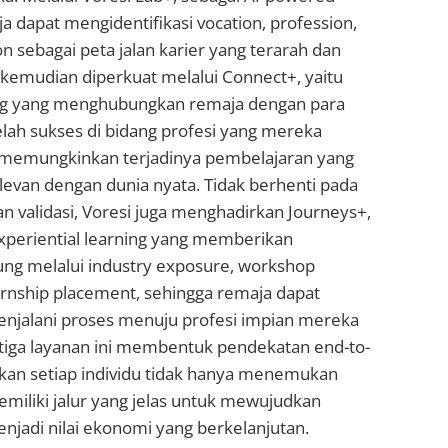
ja dapat mengidentifikasi vocation, profession,
on sebagai peta jalan karier yang terarah dan
i kemudian diperkuat melalui Connect+, yaitu
ng yang menghubungkan remaja dengan para
elah sukses di bidang profesi yang mereka
 memungkinkan terjadinya pembelajaran yang
levan dengan dunia nyata. Tidak berhenti pada
an validasi, Voresi juga menghadirkan Journeys+,
periential learning yang memberikan
ng melalui industry exposure, workshop
ternship placement, sehingga remaja dapat
jalani proses menuju profesi impian mereka
etiga layanan ini membentuk pendekatan end-to-
an setiap individu tidak hanya menemukan
memiliki jalur yang jelas untuk mewujudkan
jadi nilai ekonomi yang berkelanjutan.