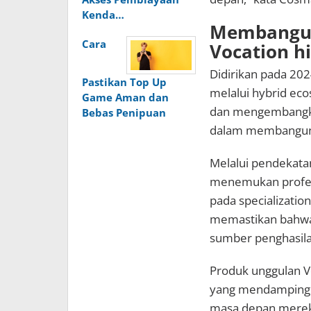
Kenda…
Membangun 
Cara
Vocation h
Didirikan pada 20
Pastikan Top Up
melalui hybrid e
Game Aman dan
dan mengembangkan
Bebas Penipuan
dalam membangun k
Melalui pendekata
menemukan profesi
pada specialization
memastikan bahwa 
sumber penghasila
Produk unggulan Vo
yang mendampingi
masa depan mereka