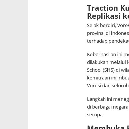
Traction Ku
Replikasi 
Sejak berdiri, Vor
provinsi di Indone
terhadap pendeka
Keberhasilan ini me
dilakukan melalui 
School (SHS) di wi
kemitraan ini, rib
Voresi dan seluru
Langkah ini menega
di berbagai negar
serupa.
Membuka P