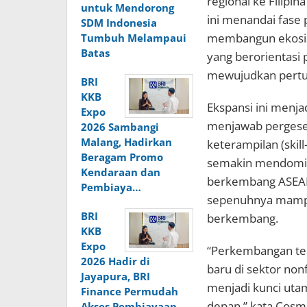
regional ke Filipi
untuk Mendorong
ini menandai fase
SDM Indonesia
membangun ekosist
Tumbuh Melampaui
Batas
yang berorientasi 
mewujudkan pertu
BRI
KKB
Ekspansi ini menjad
Expo
menjawab pergese
2026 Sambangi
Malang, Hadirkan
keterampilan (skil
Beragam Promo
semakin mendomina
Kendaraan dan
berkembang ASEAN
Pembiaya…
sepenuhnya mampu
BRI
berkembang.
KKB
Expo
“Perkembangan tek
2026 Hadir di
baru di sektor non
Jayapura, BRI
menjadi kunci ut
Finance Permudah
depan,” kata Cos
Akses Pembiayaan