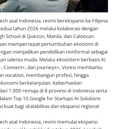
ech asal Indonesia, resmi berekspansi ke Filipina
kedua tahun 2026 melalui kolaborasi dengan
gh School di Quezon, Manila, dan Caloocan.
ujuan mempercepat pertumbuhan ekonomi di
ngan menjadikan pendidikan nonformal sebagai
n talenta muda. Melalui ekosistem berbasis AI
b+, Connect+, dan Journeys+, Voresi membantu
 vocation, membangun profesi, hingga
ekonomi berkelanjutan. Keberhasilan
ari 1.000 remaja di 8 provinsi di Indonesia serta
 dalam Top 10 Google for Startups AI Solutions
 kuat bagi skalabilitas dan ekspansi regional
Tech asal Indonesia, resmi memulai ekspansi