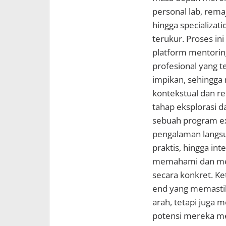
personal lab, rema
hingga specializati
terukur. Proses in
platform mentori
profesional yang t
impikan, sehingga
kontekstual dan re
tahap eksplorasi d
sebuah program ex
pengalaman langsu
praktis, hingga in
memahami dan men
secara konkret. K
end yang memastik
arah, tetapi juga 
potensi mereka men