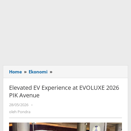
Home
»
Ekonomi
»
Elevated
EV
Experience
Elevated EV Experience at EVOLUXE 2026
at
PIK Avenue
EVOLUXE
2026
28/05/2026
oleh
-
PIK
Pondra
oleh
Pondra
Avenue