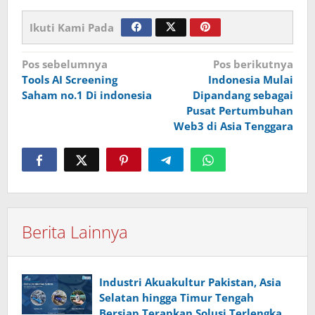
Ikuti Kami Pada
Navigasi
Pos sebelumnya
Pos berikutnya
Tools AI Screening
Indonesia Mulai
pos
Saham no.1 Di indonesia
Dipandang sebagai
Pusat Pertumbuhan
Web3 di Asia Tenggara
Berita Lainnya
Industri Akuakultur Pakistan, Asia
Selatan hingga Timur Tengah
Bersiap Terapkan Solusi Terlengkap