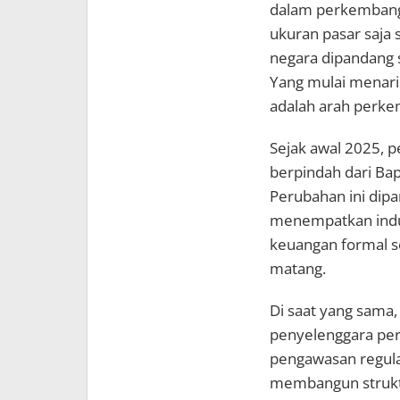
dalam perkembanga
ukuran pasar saja
negara dipandang 
Yang mulai menarik
adalah arah perke
Sejak awal 2025, p
berpindah dari Bap
Perubahan ini dip
menempatkan indust
keuangan formal se
matang.
Di saat yang sama, 
penyelenggara per
pengawasan regula
membangun struktur