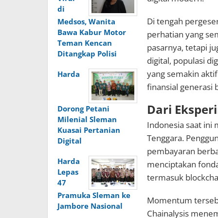
di
Di tengah pergese
Medsos, Wanita
Bawa Kabur Motor
perhatian yang se
Teman Kencan
pasarnya, tetapi 
Ditangkap Polisi
digital, populasi d
yang semakin akti
Harda
finansial generasi 
Dari Eksper
Dorong Petani
Milenial Sleman
Indonesia saat ini
Kuasai Pertanian
Tenggara. Pengguna
Digital
pembayaran berbasi
Harda
menciptakan fonda
Lepas
termasuk blockchain
47
Pramuka Sleman ke
Momentum tersebut 
Jambore Nasional
Chainalysis menem