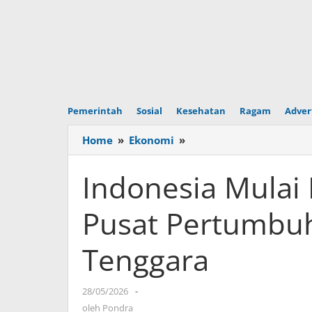
Pemerintah
Sosial
Kesehatan
Ragam
Adver
Home
»
Ekonomi
»
Indonesia
Mulai
Dipandang
Indonesia Mulai
sebagai
Pusat
Pusat Pertumbuh
Pertumbuhan
Web3
Tenggara
di
Asia
Tenggara
28/05/2026
oleh
-
Pondra
oleh
Pondra