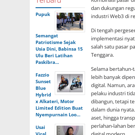
dan dukungan regu
Pupuk
industri Web3 di re
Di tengah pergeser
Semangat
implementasi nyat
Patriotisme Sejak
salah satu pasar p
Usia Dini, Babinsa 15
Tenggara.
Ulu Beri Latihan
Paskibra…
Selama bertahun-t
Fazzio
lebih banyak dipen
Sunset
digital. Namun, ara
Blue
pelaku industri tid
Hybrid
dibangun, tetapi t
x Alkateri, Motor
Limited Edition Buat
dalam dunia nyata.
Nyempurnain Loo…
aset, hingga transp
perlahan-lahan ber
Usai
digital modern.
Viral