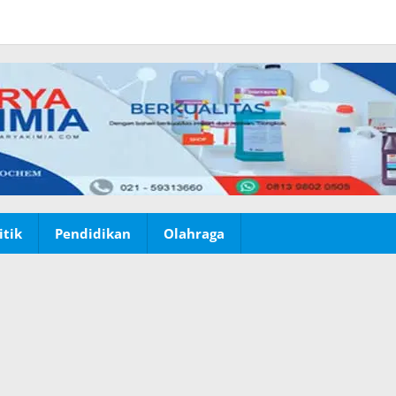
itik
Pendidikan
Olahraga