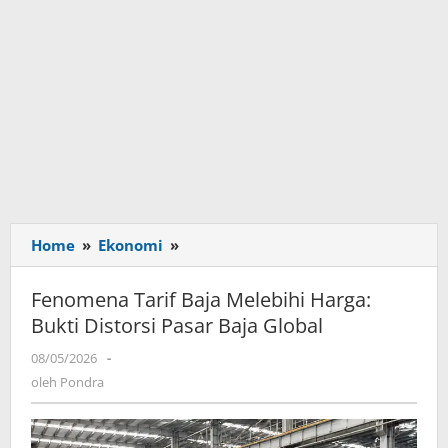
Home
»
Ekonomi
»
Fenomena
Tarif
Baja
Fenomena Tarif Baja Melebihi Harga:
Melebihi
Bukti Distorsi Pasar Baja Global
Harga:
Bukti
08/05/2026
oleh
-
Distorsi
Pondra
oleh
Pondra
Pasar
Baja
Global