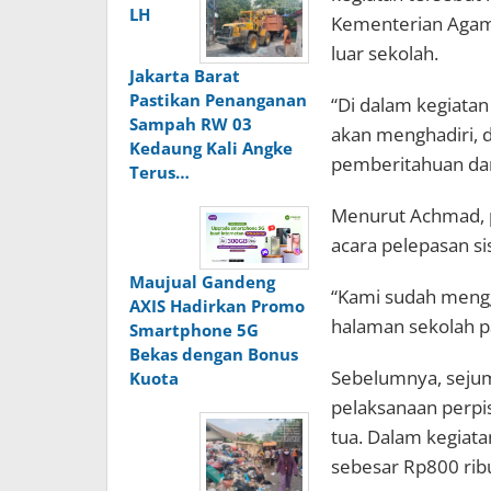
LH
Kementerian Agama
luar sekolah.
Jakarta Barat
Pastikan Penanganan
“Di dalam kegiatan 
Sampah RW 03
akan menghadiri, 
Kedaung Kali Angke
pemberitahuan dar
Terus…
Menurut Achmad, p
acara pelepasan si
Maujual Gandeng
“Kami sudah mengg
AXIS Hadirkan Promo
halaman sekolah pa
Smartphone 5G
Bekas dengan Bonus
Sebelumnya, sejum
Kuota
pelaksanaan perpi
tua. Dalam kegiatan
sebesar Rp800 rib