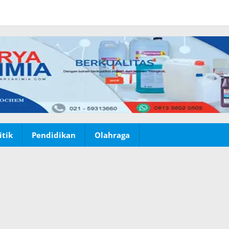
itik
Pendidikan
Olahraga