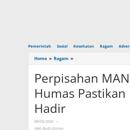
Pemerintah
Sosial
Kesehatan
Ragam
Adver
Home
»
Ragam
»
Perpisahan
MAN
12
Perpisahan MAN 
Digelar
di
Humas Pastikan 
Ballroom,
Humas
Hadir
Pastikan
Pihak
Sekolah
08/05/2026
oleh
-
Tidak
Budi
oleh
Budi Utomo
Hadir