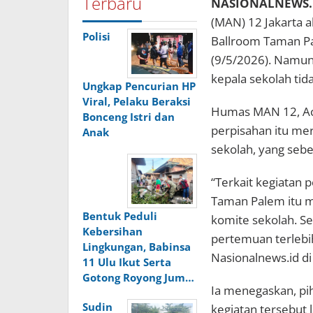
Terbaru
NASIONALNEWS.i
(MAN) 12 Jakarta a
Polisi
Ballroom Taman Pa
(9/5/2026). Namu
kepala sekolah tid
Ungkap Pencurian HP
Viral, Pelaku Beraksi
Humas MAN 12, Ach
Bonceng Istri dan
perpisahan itu mer
Anak
sekolah, yang seb
“Terkait kegiatan 
Taman Palem itu 
Bentuk Peduli
komite sekolah. 
Kebersihan
pertemuan terlebi
Lingkungan, Babinsa
Nasionalnews.id di
11 Ulu Ikut Serta
Gotong Royong Jum…
Ia menegaskan, pih
Sudin
kegiatan tersebut 