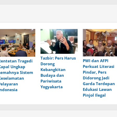
Tazbir: Pers Harus
PWI dan AFPI
Rentetan Tragedi
Dorong
Perkuat Literasi
Kapal Ungkap
Kebangkitan
Pindar, Pers
Lemahnya Sistem
Budaya dan
Didorong Jadi
Keselamatan
Pariwisata
Garda Terdepan
Pelayaran
Yogyakarta
Edukasi Lawan
Indonesia
Pinjol Ilegal