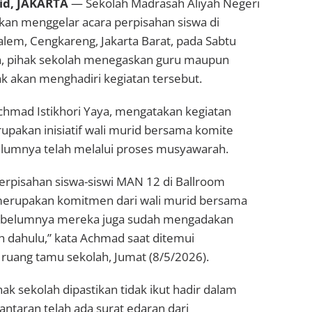
d, JAKARTA
— Sekolah Madrasah Aliyah Negeri
kan menggelar acara perpisahan siswa di
lem, Cengkareng, Jakarta Barat, pada Sabtu
n, pihak sekolah menegaskan guru maupun
ak akan menghadiri kegiatan tersebut.
mad Istikhori Yaya, mengatakan kegiatan
upakan inisiatif wali murid bersama komite
elumnya telah melalui proses musyawarah.
perpisahan siswa-siswi MAN 12 di Ballroom
merupakan komitmen dari wali murid bersama
Sebelumnya mereka juga sudah mengadakan
h dahulu,” kata Achmad saat ditemui
 ruang tamu sekolah, Jumat (8/5/2026).
ak sekolah dipastikan tidak ikut hadir dalam
lantaran telah ada surat edaran dari