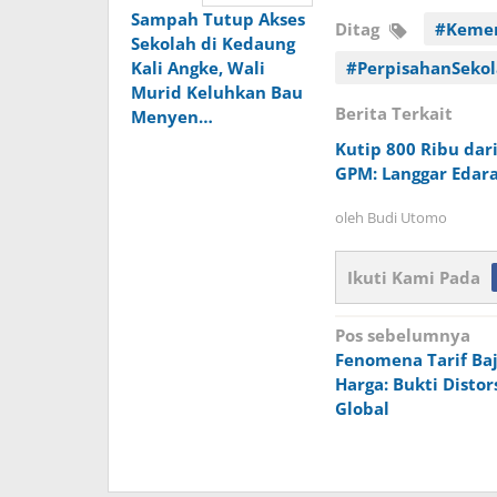
Sampah Tutup Akses
Ditag
#Keme
Sekolah di Kedaung
Kali Angke, Wali
#PerpisahanSeko
Murid Keluhkan Bau
Berita Terkait
Menyen…
Kutip 800 Ribu dar
GPM: Langgar Edar
oleh
Budi Utomo
Ikuti Kami Pada
Navigasi
Pos sebelumnya
Fenomena Tarif Baj
pos
Harga: Bukti Distor
Global