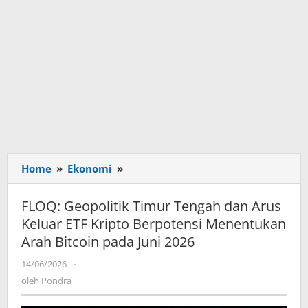
Home
»
Ekonomi
»
FLOQ:
Geopolitik
Timur
FLOQ: Geopolitik Timur Tengah dan Arus
Tengah
Keluar ETF Kripto Berpotensi Menentukan
dan
Arah Bitcoin pada Juni 2026
Arus
Keluar
14/06/2026
oleh
-
ETF
Pondra
oleh
Pondra
Kripto
Berpotensi