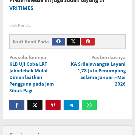
VRITIMES
oleh
Pondra
Ikuti Kami Pada
Navigasi
Pos sebelumnya
Pos berikutnya
KLB Uji Coba LRT
KA Srilelawangsa Layani
pos
Jabodebek Mulai
1,78 Juta Penumpang
Dimanfaatkan
Selama Januari–Mei
Pengguna pada Jam
2026
Sibuk Pagi