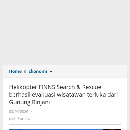
Home
»
Ekonomi
»
Helikopter
FINNS
Search
Helikopter FINNS Search & Rescue
&
berhasil evakuasi wisatawan terluka dari
Rescue
Gunung Rinjani
berhasil
evakuasi
03/06/2026
oleh
-
wisatawan
Pondra
oleh
Pondra
terluka
dari