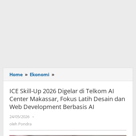
Home
»
Ekonomi
»
ICE
Skill-
Up
ICE Skill-Up 2026 Digelar di Telkom AI
2026
Center Makassar, Fokus Latih Desain dan
Digelar
Web Development Berbasis AI
di
Telkom
24/05/2026
oleh
-
AI
Pondra
oleh
Pondra
Center
Makassar,