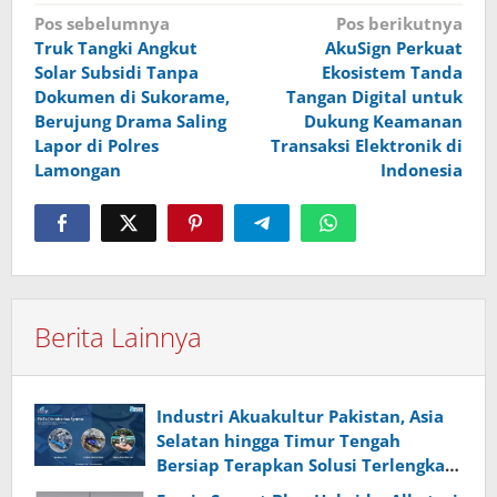
Navigasi
Pos sebelumnya
Pos berikutnya
Truk Tangki Angkut
AkuSign Perkuat
pos
Solar Subsidi Tanpa
Ekosistem Tanda
Dokumen di Sukorame,
Tangan Digital untuk
Berujung Drama Saling
Dukung Keamanan
Lapor di Polres
Transaksi Elektronik di
Lamongan
Indonesia
Berita Lainnya
Industri Akuakultur Pakistan, Asia
Selatan hingga Timur Tengah
Bersiap Terapkan Solusi Terlengkap
dari Indonesia