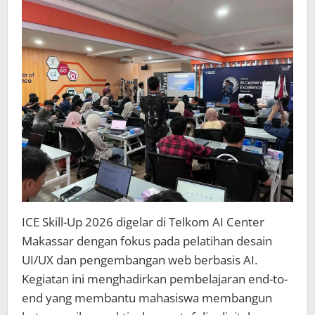
Fokus
Latih
Desain
dan
Web
Development
Berbasis
AI
ICE Skill-Up 2026 digelar di Telkom AI Center
Makassar dengan fokus pada pelatihan desain
UI/UX dan pengembangan web berbasis AI.
Kegiatan ini menghadirkan pembelajaran end-to-
end yang membantu mahasiswa membangun