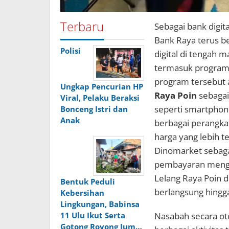
Terbaru
Sebagai bank digit
Bank Raya terus b
Polisi
digital di tengah 
termasuk program l
program tersebut 
Ungkap Pencurian HP
Raya Poin
sebagai
Viral, Pelaku Beraksi
seperti smartphone
Bonceng Istri dan
Anak
berbagai perangka
harga yang lebih t
Dinomarket sebag
pembayaran men
Lelang Raya Poin 
Bentuk Peduli
berlangsung hingga
Kebersihan
Lingkungan, Babinsa
Nasabah secara ot
11 Ulu Ikut Serta
Gotong Royong Jum…