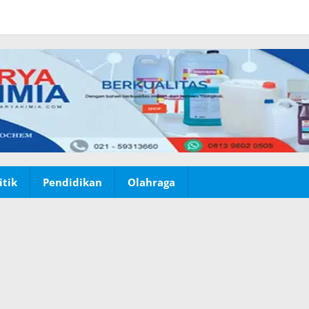
itik
Pendidikan
Olahraga