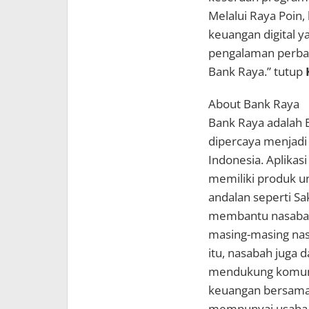
Melalui Raya Poin
keuangan digital y
pengalaman perba
Bank Raya.” tutup
About Bank Raya
Bank Raya adalah B
dipercaya menjadi d
Indonesia. Aplikas
memiliki produk un
andalan seperti Sa
membantu nasabah
masing-masing nas
itu, nasabah juga
mendukung komunit
keuangan bersama 
mempunyai usaha,