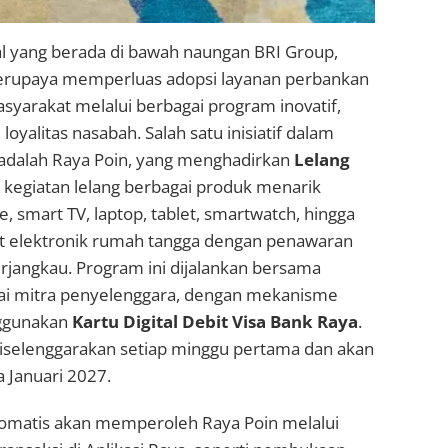
al yang berada di bawah naungan BRI Group,
erupaya memperluas adopsi layanan perbankan
masyarakat melalui berbagai program inovatif,
oyalitas nasabah. Salah satu inisiatif dalam
adalah Raya Poin, yang menghadirkan
Lelang
 kegiatan lelang berbagai produk menarik
, smart TV, laptop, tablet, smartwatch, hingga
t elektronik rumah tangga dengan penawaran
erjangkau. Program ini dijalankan bersama
ai mitra penyelenggara, dengan mekanisme
ggunakan
Kartu Digital Debit Visa Bank Raya
.
diselenggarakan setiap minggu pertama dan akan
 Januari 2027.
omatis akan memperoleh Raya Poin melalui