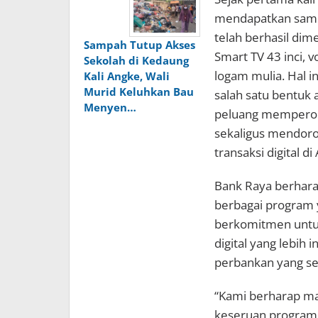
mendapatkan sambu
telah berhasil di
Sampah Tutup Akses
Smart TV 43 inci, v
Sekolah di Kedaung
logam mulia. Hal 
Kali Angke, Wali
Murid Keluhkan Bau
salah satu bentuk
Menyen…
peluang memperole
sekaligus mendoro
transaksi digital di
Bank Raya berhara
berbagai program y
berkomitmen untu
digital yang lebih
perbankan yang s
“Kami berharap ma
keseruan program 