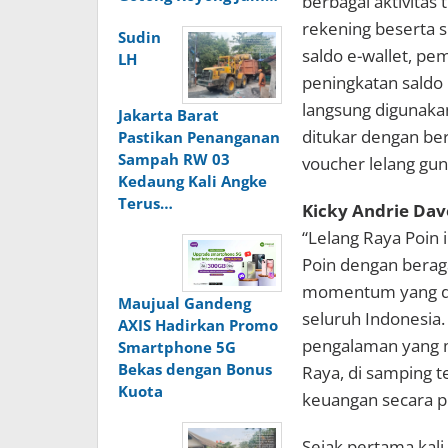
berbagai aktivitas 
rekening beserta se
Sudin
saldo e-wallet, p
LH
peningkatan saldo 
langsung digunakan
Jakarta Barat
ditukar dengan ber
Pastikan Penanganan
Sampah RW 03
voucher lelang gun
Kedaung Kali Angke
Terus…
Kicky Andrie Dav
“Lelang Raya Poin
Poin dengan berag
momentum yang din
Maujual Gandeng
seluruh Indonesia.
AXIS Hadirkan Promo
pengalaman yang 
Smartphone 5G
Bekas dengan Bonus
Raya, di samping 
Kuota
keuangan secara pra
Sejak pertama kali