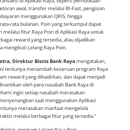
transaksi di Aplikasi Raya, seperti pembukaan
toran awal, transfer melalui BI-Fast, pengisian
embayaran menggunakan QRIS, hingga
rata-rata bulanan. Poin yang terkumpul dapat
 melalui fitur Raya Poin di Aplikasi Raya untuk
bagai reward yang tersedia, atau dijadikan
a mengikuti Lelang Raya Poin.
etra, Direktur Bisnis Bank Raya
mengatakan,
 ini tentunya menambah keseruan program Raya
am reward yang dihadirkan, dan dapat menjadi
antikan oleh para nasabah Bank Raya di
 Kami ingin setiap nasabah merasakan
menyenangkan saat menggunakan Aplikasi
tentunya merasakan manfaat mengelola
ktis melalui berbagai fitur yang tersedia.”
 digelar, program Lelang Raya Poin