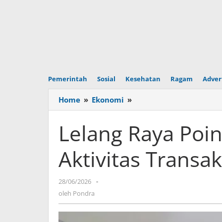
Pemerintah
Sosial
Kesehatan
Ragam
Adver
Home
»
Ekonomi
»
Lelang
Raya
Poin
Lelang Raya Poi
Bank
Raya,
Aktivitas Transak
Dorong
Aktivitas
Transaksi
28/06/2026
oleh
-
di
Pondra
oleh
Pondra
Aplikasi
Raya