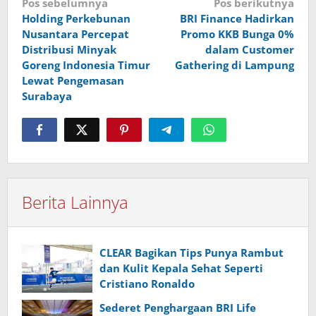
Navigasi
Pos sebelumnya
Pos berikutnya
Holding Perkebunan
BRI Finance Hadirkan
pos
Nusantara Percepat
Promo KKB Bunga 0%
Distribusi Minyak
dalam Customer
Goreng Indonesia Timur
Gathering di Lampung
Lewat Pengemasan
Surabaya
Berita Lainnya
CLEAR Bagikan Tips Punya Rambut
dan Kulit Kepala Sehat Seperti
Cristiano Ronaldo
Sederet Penghargaan BRI Life