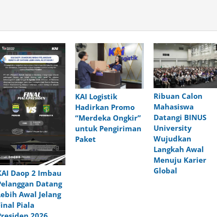
Ribuan Calon
KAI Logistik
Mahasiswa
Hadirkan Promo
Datangi BINUS
“Merdeka Ongkir”
University
untuk Pengiriman
Wujudkan
Paket
Langkah Awal
Menuju Karier
Global
KAI Daop 2 Imbau
Pelanggan Datang
Lebih Awal Jelang
Final Piala
Presiden 2026