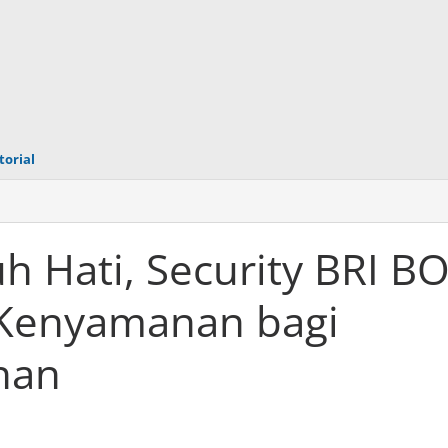
torial
 Hati, Security BRI B
 Kenyamanan bagi
nan