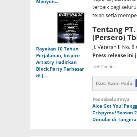
Menyen…
terbaik bagi selur
telah setia mempe
Tentang PT.
(Persero) Tb
Jl. Veteran II No. 
Rayakan 10 Tahun
Press release ini
Perjalanan, Inspire
Artistry Hadirkan
oleh
Pondra
Block Party Terbesar
di J…
Ikuti Kami Pada
Navigasi
Pos sebelumnya
Aice Got You! Pang
pos
Crispymu! Season 
Dimulai di Tangera