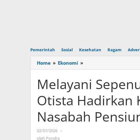
Pemerintah
Sosial
Kesehatan
Ragam
Adver
Home
»
Ekonomi
»
Melayani
Sepenuh
Hati,
Melayani Sepenuh
Security
BRI
Otista Hadirkan
BO
Otista
Nasabah Pensiu
Hadirkan
Kenyamanan
bagi
02/07/2026
oleh
-
Nasabah
Pondra
oleh
Pondra
Pensiunan