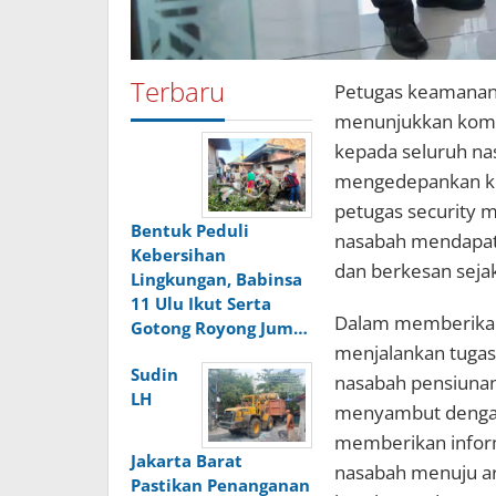
Terbaru
Petugas keamanan (
menunjukkan komi
kepada seluruh na
mengedepankan ker
petugas security 
Bentuk Peduli
nasabah mendapat
Kebersihan
dan berkesan seja
Lingkungan, Babinsa
11 Ulu Ikut Serta
Dalam memberikan 
Gotong Royong Jum…
menjalankan tugas
Sudin
nasabah pensiuna
LH
menyambut dengan
memberikan infor
Jakarta Barat
nasabah menuju ar
Pastikan Penanganan