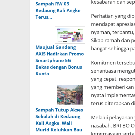
kesabaran dan sep
Sampah RW 03
Kedaung Kali Angke
Perhatian yang di
Terus…
mendapat apresias
nyaman, terbantu, 
Sikap ramah dan p
Maujual Gandeng
hangat sehingga pa
AXIS Hadirkan Promo
Smartphone 5G
Komitmen tersebut
Bekas dengan Bonus
senantiasa mengu
Kuota
yang cepat, respon
yang memberikan p
nyata implementas
terus diterapkan di
Sampah Tutup Akses
Sekolah di Kedaung
Melalui pelayanan
Kali Angke, Wali
nasabah, BRI BO O
Murid Keluhkan Bau
kepercayaan sert