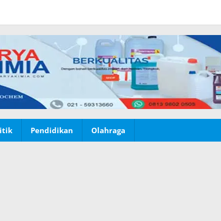
itik
Pendidikan
Olahraga