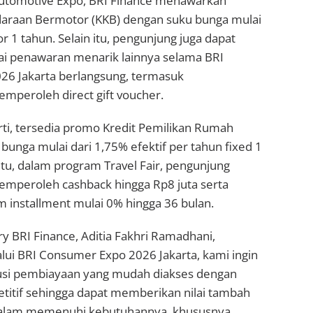
utomotive Expo, BRI Finance menawarkan
araan Bermotor (KKB) dengan suku bunga mulai
or 1 tahun. Selain itu, pengunjung juga dapat
i penawaran menarik lainnya selama BRI
6 Jakarta berlangsung, termasuk
peroleh direct gift voucher.
rti, tersedia promo Kredit Pemilikan Rumah
bunga mulai dari 1,75% efektif per tahun fixed 1
tu, dalam program Travel Fair, pengunjung
peroleh cashback hingga Rp8 juta serta
 installment mulai 0% hingga 36 bulan.
y BRI Finance, Aditia Fakhri Ramadhani,
lui BRI Consumer Expo 2026 Jakarta, kami ingin
usi pembiayaan yang mudah diakses dengan
itif sehingga dapat memberikan nilai tambah
dalam memenuhi kebutuhannya, khususnya