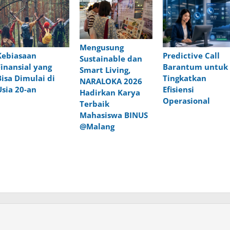
Mengusung
Predictive Call
Kebiasaan
Sustainable dan
Barantum untuk
Finansial yang
Smart Living,
Tingkatkan
Bisa Dimulai di
NARALOKA 2026
Efisiensi
Usia 20-an
Hadirkan Karya
Operasional
Terbaik
Mahasiswa BINUS
@Malang