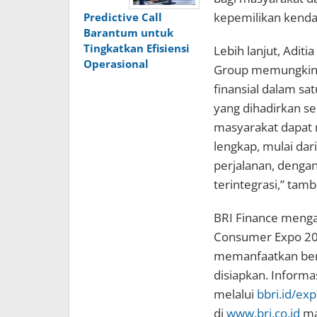
kepemilikan kenda
Predictive Call
Barantum untuk
Tingkatkan Efisiensi
Lebih lanjut, Adit
Operasional
Group memungkink
finansial dalam s
yang dihadirkan s
masyarakat dapat 
lengkap, mulai dar
perjalanan, denga
terintegrasi,” tam
BRI Finance menga
Consumer Expo 202
memanfaatkan berb
disiapkan. Informas
melalui
bbri.id/exp
di
www.bri.co.id
ma