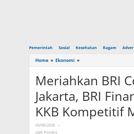
Pemerintah
Sosial
Kesehatan
Ragam
Adver
Home
»
Ekonomi
»
Meriahkan
BRI
Consumer
Meriahkan BRI 
Expo
2026
Jakarta, BRI Fin
Jakarta,
BRI
KKB Kompetitif 
Finance
Hadirkan
Promo
05/06/2026
oleh
-
KKB
Pondra
oleh
Pondra
Kompetitif