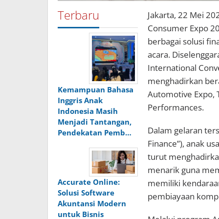
Terbaru
Jakarta, 22 Mei 2
Consumer Expo 202
berbagai solusi fi
acara. Diselenggar
International Conve
menghadirkan bera
Kemampuan Bahasa
Automotive Expo, Tr
Inggris Anak
Performances.
Indonesia Masih
Menjadi Tantangan,
Dalam gelaran ters
Pendekatan Pemb…
Finance”), anak us
turut menghadirk
menarik guna mem
Accurate Online:
memiliki kendaraa
Solusi Software
pembiayaan kompet
Akuntansi Modern
untuk Bisnis