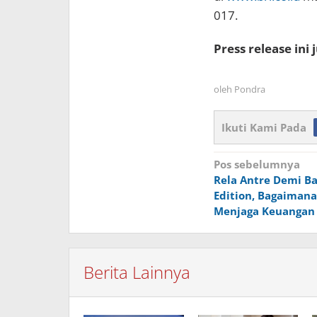
017.
Press release ini
oleh
Pondra
Ikuti Kami Pada
Navigasi
Pos sebelumnya
Rela Antre Demi Ba
pos
Edition, Bagaimana
Menjaga Keuangan 
Berita Lainnya