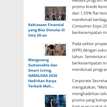
Melalui program A
promo Kredit Kend
dari 1,59% flat ten
menikmati berbaga
Kebiasaan Finansial
Consumer Expo 202
yang Bisa Dimulai di
berkesempatan mem
Usia 20-an
Pada sektor prope
(KPR) dengan suku 
tahun. Sementara i
Mengusung
berkesempatan mem
Sustainable dan
menikmati program
Smart Living,
NARALOKA 2026
Corporate Secretar
Hadirkan Karya
Terbaik Mah…
mengatakan, “Mela
menghadirkan sol
promo yang kompet
bagi masyarakat 