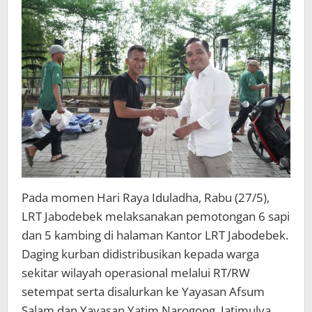
Yayasan
Sekitar
Operasional
Pada momen Hari Raya Iduladha, Rabu (27/5),
LRT Jabodebek melaksanakan pemotongan 6 sapi
dan 5 kambing di halaman Kantor LRT Jabodebek.
Daging kurban didistribusikan kepada warga
sekitar wilayah operasional melalui RT/RW
setempat serta disalurkan ke Yayasan Afsum
Salam dan Yayasan Yatim Narogong, Jatimulya.