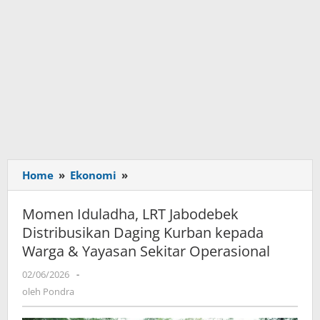
Home
»
Ekonomi
»
Momen
Iduladha,
LRT
Momen Iduladha, LRT Jabodebek
Jabodebek
Distribusikan Daging Kurban kepada
Distribusikan
Warga & Yayasan Sekitar Operasional
Daging
Kurban
02/06/2026
oleh
-
kepada
Pondra
oleh
Pondra
Warga
&