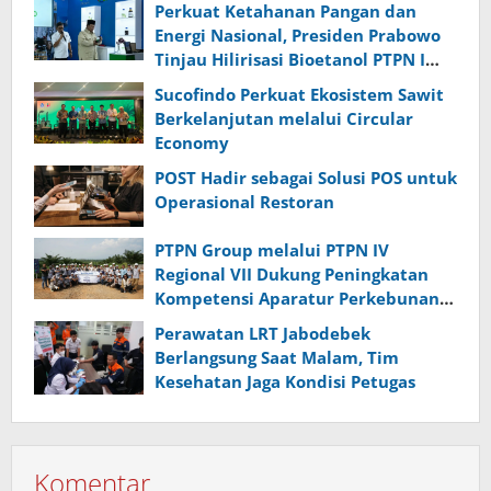
Perkuat Ketahanan Pangan dan
Energi Nasional, Presiden Prabowo
Tinjau Hilirisasi Bioetanol PTPN I
(Persero), Subholding Perkebunan
Sucofindo Perkuat Ekosistem Sawit
Nusantara
Berkelanjutan melalui Circular
Economy
POST Hadir sebagai Solusi POS untuk
Operasional Restoran
PTPN Group melalui PTPN IV
Regional VII Dukung Peningkatan
Kompetensi Aparatur Perkebunan
Lewat Pelatihan Avenza Maps di
Perawatan LRT Jabodebek
Way Kanan
Berlangsung Saat Malam, Tim
Kesehatan Jaga Kondisi Petugas
Komentar