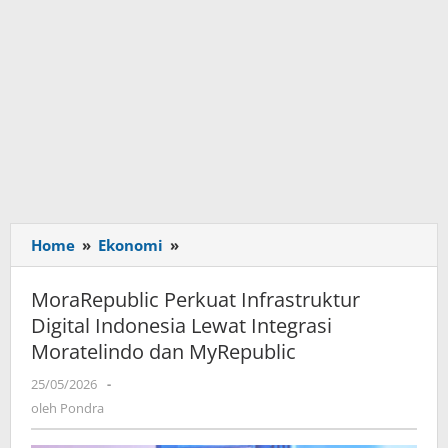
Home
»
Ekonomi
»
MoraRepublic
Perkuat
Infrastruktur
MoraRepublic Perkuat Infrastruktur
Digital
Digital Indonesia Lewat Integrasi
Indonesia
Moratelindo dan MyRepublic
Lewat
Integrasi
25/05/2026
oleh
-
Moratelindo
Pondra
oleh
Pondra
dan
MyRepublic