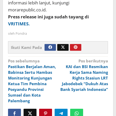
informasi lebih lanjut, kunjungi
morarepublic.co.id.
Press release ini juga sudah tayang di
VRITIMES.
oleh
Pondra
Ikuti Kami Pada
Navigasi
Pos sebelumnya
Pos berikutnya
Pastikan Berjalan Aman,
KAI dan BSI Resmikan
pos
Babinsa Sertu Hambas
Kerja Sama Naming
Monitoring Kunjungan
Rights Stasiun LRT
Ketua Tim Pembina
Jabodebek “Dukuh Atas
Posyandu Provinsi
Bank Syariah Indonesia”
Sumsel dan Kota
Palembang