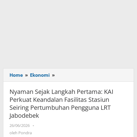
Home
»
Ekonomi
»
Nyaman
Sejak
Langkah
Nyaman Sejak Langkah Pertama: KAI
Pertama:
Perkuat Keandalan Fasilitas Stasiun
KAI
Seiring Pertumbuhan Pengguna LRT
Perkuat
Jabodebek
Keandalan
Fasilitas
26/06/2026
oleh
-
Stasiun
Pondra
oleh
Pondra
Seiring