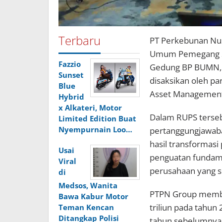
Terbaru
PT Perkebunan Nus
Umum Pemegang Sa
Fazzio
Gedung BP BUMN, Ja
Sunset
disaksikan oleh p
Blue
Asset Management
Hybrid
x Alkateri, Motor
Dalam RUPS terse
Limited Edition Buat
Nyempurnain Loo…
pertanggungjawab
hasil transformasi
Usai
penguatan fundamen
Viral
perusahaan yang s
di
Medsos, Wanita
PTPN Group membuk
Bawa Kabur Motor
triliun pada tahun
Teman Kencan
Ditangkap Polisi
tahun sebelumnya. 