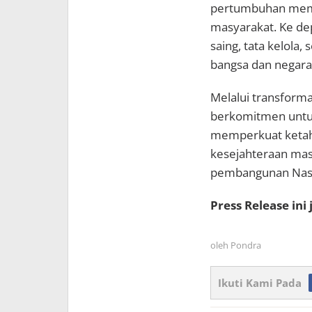
pertumbuhan membe
masyarakat. Ke d
saing, tata kelola,
bangsa dan negara,
Melalui transform
berkomitmen untuk
memperkuat ketah
kesejahteraan ma
pembangunan Nasi
Press Release ini
oleh
Pondra
Ikuti Kami Pada