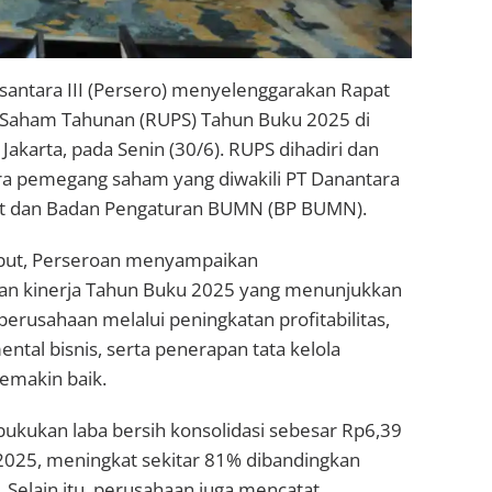
antara III (Persero) menyelenggarakan Rapat
ham Tahunan (RUPS) Tahun Buku 2025 di
karta, pada Senin (30/6). RUPS dihadiri dan
ara pemegang saham yang diwakili PT Danantara
 dan Badan Pengaturan BUMN (BP BUMN).
but, Perseroan menyampaikan
an kinerja Tahun Buku 2025 yang menunjukkan
 perusahaan melalui peningkatan profitabilitas,
tal bisnis, serta penerapan tata kelola
emakin baik.
ukan laba bersih konsolidasi sebesar Rp6,39
 2025, meningkat sekitar 81% dibandingkan
Selain itu, perusahaan juga mencatat