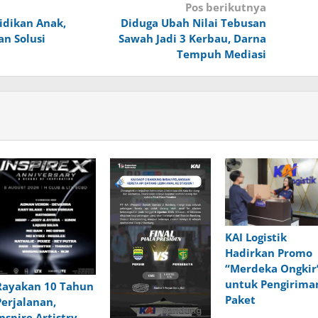
Pos berikutnya
idikan Anak,
Diduga Ubah Nilai Tebusan
an Solusi
Sawah Jadi 3 Kerbau, Darna
Tempuh Mediasi
KAI Logistik
Hadirkan Promo
“Merdeka Ongkir
untuk Pengirima
Rayakan 10 Tahun
Paket
Perjalanan,
Inspire Artistry