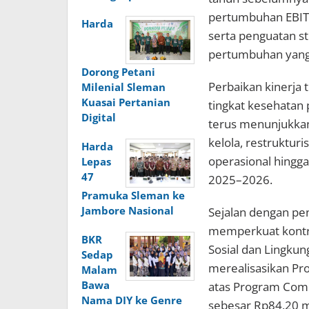
pertumbuhan EBITDA
Harda
serta penguatan st
pertumbuhan yang 
Dorong Petani
Perbaikan kinerja 
Milenial Sleman
Kuasai Pertanian
tingkat kesehatan
Digital
terus menunjukkan
kelola, restrukturi
Harda
operasional hingga
Lepas
47
2025–2026.
Pramuka Sleman ke
Jambore Nasional
Sejalan dengan pen
memperkuat kontri
BKR
Sosial dan Lingkun
Sedap
merealisasikan Pro
Malam
Bawa
atas Program Com
Nama DIY ke Genre
sebesar Rp84,20 m