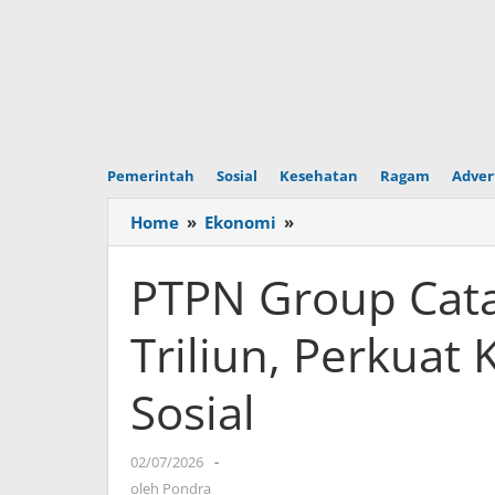
Pemerintah
Sosial
Kesehatan
Ragam
Adver
Home
»
Ekonomi
»
PTPN
Group
Catatkan
PTPN Group Cata
Laba
Rp6,39
Triliun, Perkuat
Triliun,
Perkuat
Sosial
Kinerja
dan
Dampak
02/07/2026
oleh
-
Sosial
Pondra
oleh
Pondra