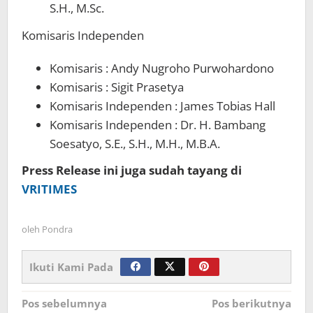
S.H., M.Sc.
Komisaris Independen
Komisaris : Andy Nugroho Purwohardono
Komisaris : Sigit Prasetya
Komisaris Independen : James Tobias Hall
Komisaris Independen : Dr. H. Bambang
Soesatyo, S.E., S.H., M.H., M.B.A.
Press Release ini juga sudah tayang di
VRITIMES
oleh
Pondra
Ikuti Kami Pada
Navigasi
Pos sebelumnya
Pos berikutnya