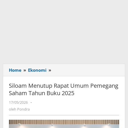
Home
»
Ekonomi
»
Siloam
Menutup
Rapat
Siloam Menutup Rapat Umum Pemegang
Umum
Saham Tahun Buku 2025
Pemegang
Saham
17/05/2026
oleh
-
Tahun
Pondra
oleh
Pondra
Buku
2025