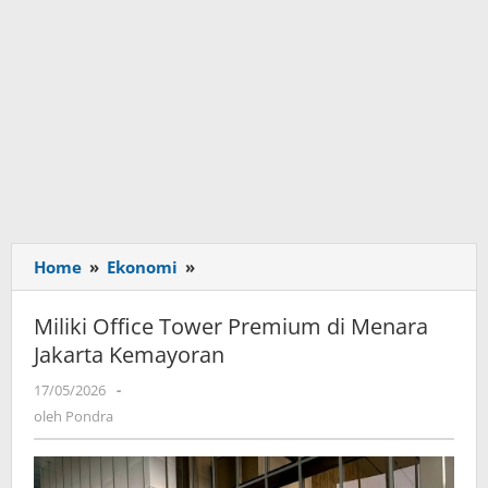
Home
»
Ekonomi
»
Miliki
Office
Tower
Miliki Office Tower Premium di Menara
Premium
Jakarta Kemayoran
di
Menara
17/05/2026
oleh
-
Jakarta
Pondra
oleh
Pondra
Kemayoran