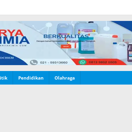
itik
Pendidikan
Olahraga