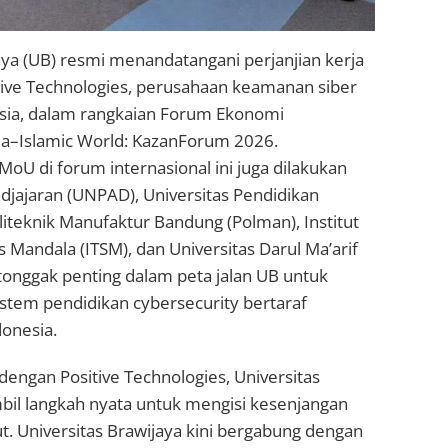
aya (UB) resmi menandatangani perjanjian kerja
ive Technologies, perusahaan keamanan siber
sia, dalam rangkaian Forum Ekonomi
sia–Islamic World: KazanForum 2026.
U di forum internasional ini juga dilakukan
adjajaran (UNPAD), Universitas Pendidikan
oliteknik Manufaktur Bandung (Polman), Institut
s Mandala (ITSM), dan Universitas Darul Ma’arif
tonggak penting dalam peta jalan UB untuk
em pendidikan cybersecurity bertaraf
donesia.
dengan Positive Technologies, Universitas
il langkah nyata untuk mengisi kesenjangan
ut. Universitas Brawijaya kini bergabung dengan