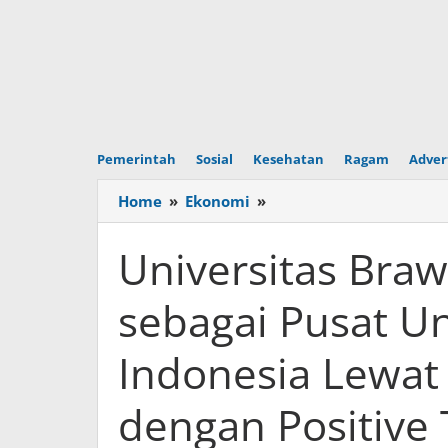
Pemerintah
Sosial
Kesehatan
Ragam
Adver
Home
»
Ekonomi
»
Universitas
Brawijaya
Perkuat
Universitas Braw
Posisi
sebagai
sebagai Pusat U
Pusat
Unggulan
Indonesia Lewat 
Cybersecurity
Indonesia
Lewat
dengan Positive
Kemitraan
Strategis