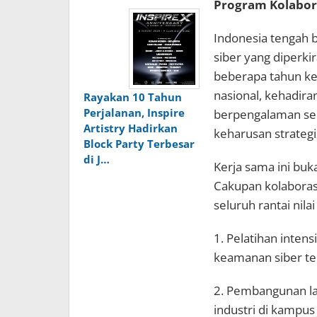
Program Kolabora
Indonesia tengah 
siber yang diperki
beberapa tahun ke 
nasional, kehadiran
Rayakan 10 Tahun
Perjalanan, Inspire
berpengalaman seca
Artistry Hadirkan
keharusan strategi
Block Party Terbesar
di J…
Kerja sama ini buk
Cakupan kolaboras
seluruh rantai nila
1. Pelatihan inten
keamanan siber te
2. Pembangunan la
industri di kampus