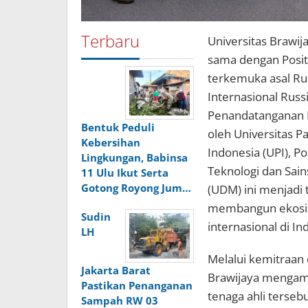
Terbaru
Universitas Brawij
sama dengan Posit
terkemuka asal Ru
Internasional Rus
Penandatanganan Mo
Bentuk Peduli
oleh Universitas P
Kebersihan
Indonesia (UPI), P
Lingkungan, Babinsa
Teknologi dan Sain
11 Ulu Ikut Serta
Gotong Royong Jum…
(UDM) ini menjadi 
membangun ekosist
Sudin
internasional di In
LH
Melalui kemitraan 
Jakarta Barat
Brawijaya mengamb
Pastikan Penanganan
tenaga ahli terseb
Sampah RW 03