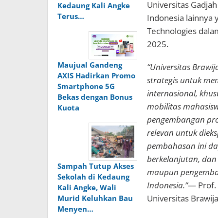
Universitas Gadjah
Kedaung Kali Angke
Terus…
Indonesia lainnya
Technologies dalam
2025.
Maujual Gandeng
“Universitas Brawi
AXIS Hadirkan Promo
strategis untuk mem
Smartphone 5G
internasional, khus
Bekas dengan Bonus
mobilitas mahasisw
Kuota
pengembangan prog
relevan untuk dieks
pembahasan ini da
berkelanjutan, da
Sampah Tutup Akses
maupun pengembang
Sekolah di Kedaung
Indonesia.”
— Prof. 
Kali Angke, Wali
Universitas Brawij
Murid Keluhkan Bau
Menyen…