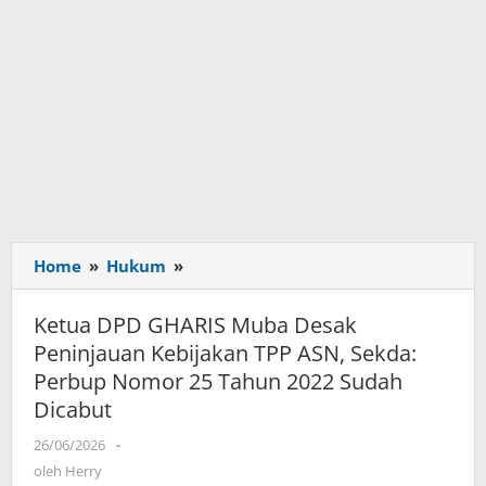
Home
»
Hukum
»
Ketua
DPD
GHARIS
Ketua DPD GHARIS Muba Desak
Muba
Peninjauan Kebijakan TPP ASN, Sekda:
Desak
Perbup Nomor 25 Tahun 2022 Sudah
Peninjauan
Dicabut
Kebijakan
TPP
26/06/2026
oleh
-
ASN,
Herry
oleh
Herry
Sekda: