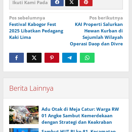
Ikuti Kami Pada
Navigasi
Pos sebelumnya
Pos berikutnya
Festival Kabogor Fest
KAI Properti Salurkan
pos
2025 Libatkan Pedagang
Hewan Kurban di
Kaki Lima
Sejumlah Wilayah
Operasi Daop dan Divre
Berita Lainnya
Adu Otak di Meja Catur: Warga RW
01 Angke Sambut Kemerdekaan
dengan Strategi dan Keakraban
Sambut HUT RI ke-81, Kecamatan