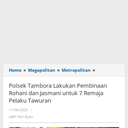
Home
»
Megapolitan
»
Metropolitan
»
Polsek
Tambora
Lakukan
Polsek Tambora Lakukan Pembinaan
Pembinaan
Rohani dan Jasmani untuk 7 Remaja
Rohani
Pelaku Tawuran
dan
Jasmani
11/06/2025
oleh
-
untuk
Peri
oleh
Peri Ryan
7
Ryan
Remaja