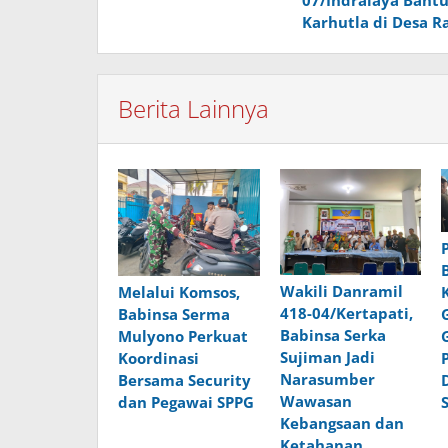
07/Indralaya Bant
Karhutla di Desa 
Berita Lainnya
Wakili Danramil
Melalui Komsos,
418-04/Kertapati,
Babinsa Serma
Babinsa Serka
Mulyono Perkuat
Sujiman Jadi
Koordinasi
Narasumber
Bersama Security
Wawasan
dan Pegawai SPPG
Kebangsaan dan
Ketahanan