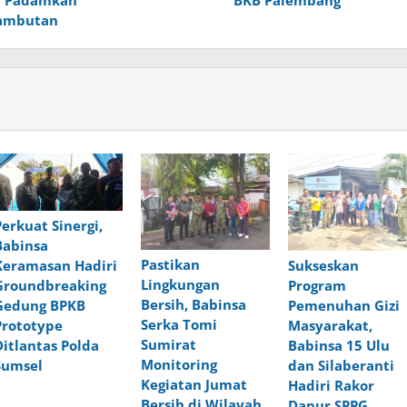
u Padamkan
BKB Palembang
Rambutan
Perkuat Sinergi,
Babinsa
Pastikan
Sukseskan
Keramasan Hadiri
Lingkungan
Program
Groundbreaking
Bersih, Babinsa
Pemenuhan Gizi
Gedung BPKB
Serka Tomi
Masyarakat,
Prototype
Sumirat
Babinsa 15 Ulu
Ditlantas Polda
Monitoring
dan Silaberanti
Sumsel
Kegiatan Jumat
Hadiri Rakor
Bersih di Wilayah
Dapur SPPG