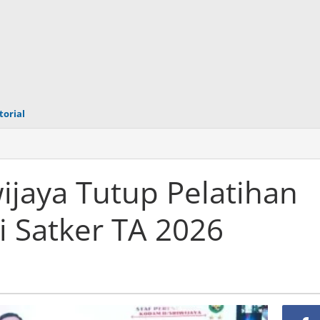
torial
am
jaya
ijaya Tutup Pelatihan
an
i Satker TA 2026