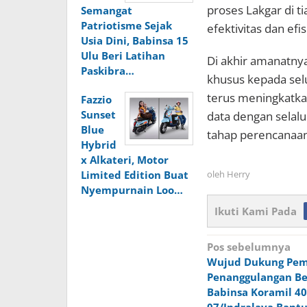
proses Lakgar di t
Semangat
Patriotisme Sejak
efektivitas dan ef
Usia Dini, Babinsa 15
Ulu Beri Latihan
​Di akhir amanatn
Paskibra…
khusus kepada selu
terus meningkatkan
Fazzio
Sunset
data dengan selal
Blue
tahap perencanaan
Hybrid
x Alkateri, Motor
Limited Edition Buat
oleh
Herry
Nyempurnain Loo…
Ikuti Kami Pada
Navigasi
Pos sebelumnya
Wujud Dukung Pe
pos
Penanggulangan Be
Babinsa Koramil 40