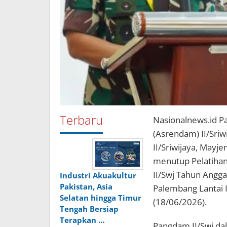
Terbaru
Nasionalnews.id 
(Asrendam) II/Sriw
II/Sriwijaya, Mayje
menutup Pelatihan
II/Swj Tahun Angg
Industri Akuakultur
Pakistan, Asia
Palembang Lantai I
Selatan hingga Timur
(18/06/2026).
Tengah Bersiap
Terapkan …
Pangdam II/Swj dal