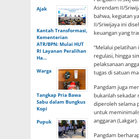
Asrendam II/Sriwi
Ajak
bahwa, kegiatan ya
II/Sriwijaya ini d
Kantah Transformasi,
keuangan yang tran
Kementerian
ATR/BPN: Mulai HUT
“Melalui pelatihan 
RI Layanan Peralihan
regulasi, hingga si
Ha…
pelaksanaan angga
Warga
tugas di satuan ma
​Pangdam juga me
bukanlah sekadar r
Tangkap Pria Bawa
Sabu dalam Bungkus
diperoleh selama p
Kopi
untuk meminimalis
anggaran (Lakgar).
Pupuk
Pangdam berharap