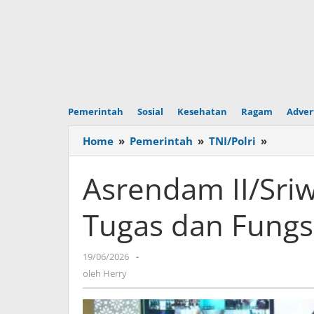
Pemerintah
Sosial
Kesehatan
Ragam
Adver
Home
»
Pemerintah
»
TNI/Polri
»
Asrend
II/Sriwi
Tutup
Asrendam II/Sriw
Pelatih
Tugas
Tugas dan Fungs
dan
Fungsi
Satker
19/06/2026
oleh
-
TA
Herry
oleh
Herry
2026