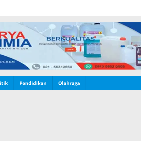
itik
Pendidikan
Olahraga